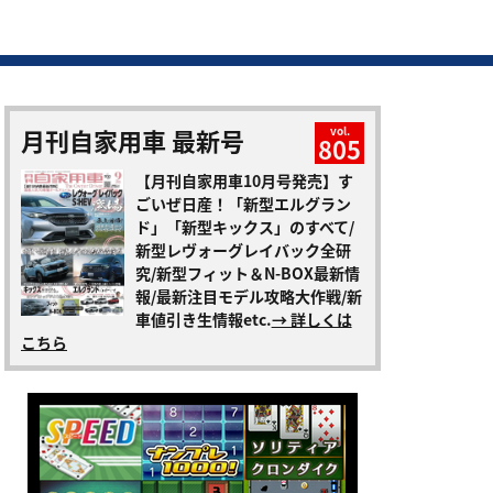
月刊自家用車 最新号
vol.
805
【月刊自家用車10月号発売】す
ごいぜ日産！「新型エルグラン
ド」「新型キックス」のすべて/
新型レヴォーグレイバック全研
究/新型フィット＆N-BOX最新情
報/最新注目モデル攻略大作戦/新
車値引き生情報etc.
→ 詳しくは
こちら