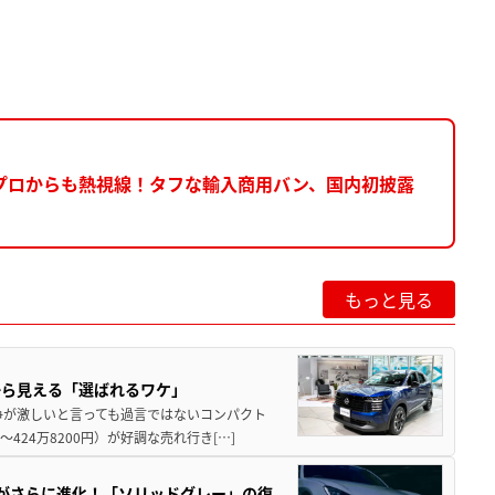
プロからも熱視線！タフな輸入商用バン、国内初披露
もっと見る
から見える「選ばれるワケ」
争が激しいと言っても過言ではないコンパクト
424万8200円）が好調な売れ行き[…]
りがさらに進化！「ソリッドグレー」の復