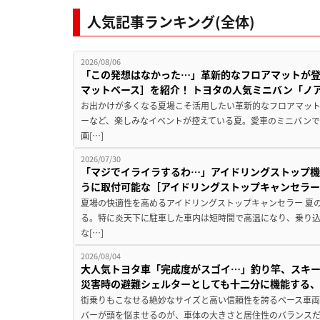
人気記事ランキング(全体)
2026/08/06
「この発想はなかった…」革新的なフロアマットが
マットベース］を紹介！ トヨタの人気ミニバン「ノ
お出かけが多くなる夏場こそ活用したい革新的なフロアマット
ーなど、楽しみなイベントが控えている夏。愛車のミニバン
画[…]
2026/07/30
「マジでイライラするわ…」アイドリングストップ機
うに取付可能な［アイドリングストップキャンセラ
夏場の快適性を高めるアイドリングストップキャンセラー 夏
る。特に炎天下に駐車した車内は短時間で高温になり、乗り
な[…]
2026/08/04
大人気トヨタ車「完成度がスゴイ…」釣り竿、スキー
災害時の避難シェルターとしても十二分に機能する
街乗りもこなせる絶妙なサイズと高い信頼性を誇るベース車両
バーが頭を悩ませるのが、車体の大きさと居住性のバランス