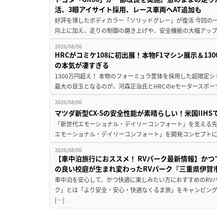
活、3眼アイサイト採用、レース車両へAT追加も
好評を博したボディカラー「ソリッドグレー」が復活 今回の
向上に加え、走りの制御の磨き上げや、安全機能の大幅アップデー
2026/08/06
HRCがコミケ108に初出展！本物F1マシン展示＆1
の本気が凄すぎる
1300万円超え！ 本物のフォーミュラ筐体を採用した超限定
最大の目玉となるのが、河森正治氏とHRCのeモータースポー
2026/08/06
マツダ新型CX-5の安全性能が素晴らしい！米国IIH
「新世代エモーショナル・デイリーコンフォート」を支える先進安
エモーショナル・デイリーコンフォート」を開発コンセプトに
2026/08/06
【車中泊旅行におススメ！ RVパーク最新情報】か
の良い校庭が生まれ変わったRVパーク『三重県伊賀市
車中泊を安心して、かつ快適に楽しみたい方におすすめのRVパ
ク」とは「より安全・安心・快適なくるま旅」をキャンピン
[…]