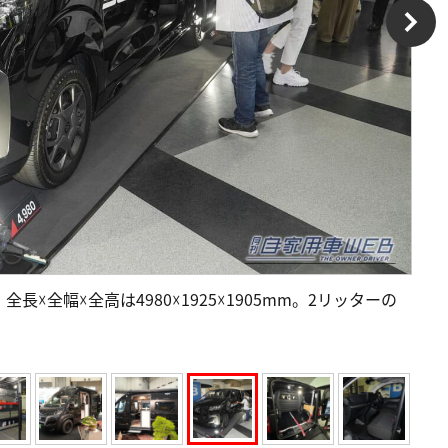
全幅☓全高は4980☓1925☓1905mm。2リッターの