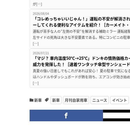
が[…]
2026/08/04
「コレめっちゃいいじゃん！」運転の不安が解消され
ーしてくれる便利なアイテムを紹介！［カーメイト・CZ
運転が苦手な人の”左側の不安”を解消する補助ミラー 運転経
左サイドの死角は大きな不安要素である。特にコンビニの駐
[…]
2026/07/21
「マジ？ 車内温度50℃→25℃」ドンキの情熱価格
威力を発揮した！［速着ワンタッチ傘型サンシェー
真夏の強い日差しでもこれがあれば安心！ 夏の駐車で気にな
はハンドルやダッシュボードが熱を持ち、エアコンが効き始め
[…]
新車
新車
月刊自家用車
ニュース
イベント