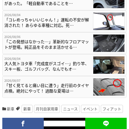
があった。「軽自動車であることを…
2026/08/04
「コレめっちゃいいじゃん！」運転の不安が解
消された！ あらゆる車種に対応。死…
2026/08/06
「この発想はなかった…」革新的なフロアマッ
トが登場。純正品をそのまま活かせる…
2026/08/04
大人気トヨタ車「完成度がスゴイ…」釣り竿、
スキー板、ゴルフバッグ、なんでもオ…
2026/08/07
「甘く見てると痛い目に遭う」走行前のタイヤ
点検。絶対にやって！ 過酷な夏場は…
新車
新車
月刊自家用車
ニュース
イベント
フィアット