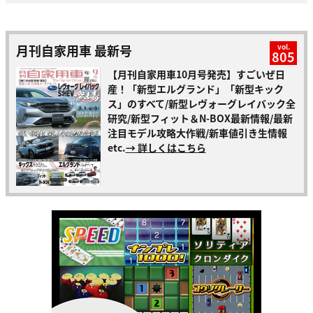
月刊自家用車 最新号
vol.
805
【月刊自家用車10月号発売】すごいぜ日
産！「新型エルグランド」「新型キック
ス」のすべて/新型レヴォーグレイバック全
研究/新型フィット＆N-BOX最新情報/最新
注目モデル攻略大作戦/新車値引き生情報
etc.
→ 詳しくはこちら