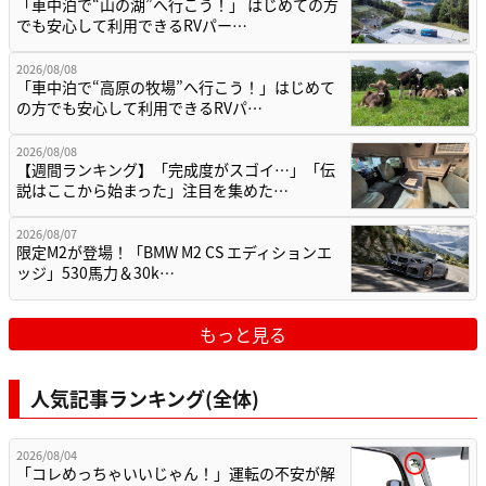
「車中泊で“山の湖”へ行こう！」 はじめての方
でも安心して利用できるRVパー…
2026/08/08
「車中泊で“高原の牧場”へ行こう！」はじめて
の方でも安心して利用できるRVパ…
2026/08/08
【週間ランキング】「完成度がスゴイ…」「伝
説はここから始まった」注目を集めた…
2026/08/07
限定M2が登場！「BMW M2 CS エディションエ
ッジ」530馬力＆30k…
もっと見る
人気記事ランキング(全体)
2026/08/04
「コレめっちゃいいじゃん！」運転の不安が解