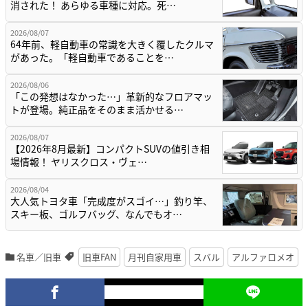
消された！ あらゆる車種に対応。死…
2026/08/07
64年前、軽自動車の常識を大きく覆したクルマ
があった。「軽自動車であることを…
2026/08/06
「この発想はなかった…」革新的なフロアマッ
トが登場。純正品をそのまま活かせる…
2026/08/07
【2026年8月最新】コンパクトSUVの値引き相
場情報！ ヤリスクロス・ヴェ…
2026/08/04
大人気トヨタ車「完成度がスゴイ…」釣り竿、
スキー板、ゴルフバッグ、なんでもオ…
名車／旧車
旧車FAN
月刊自家用車
スバル
アルファロメオ