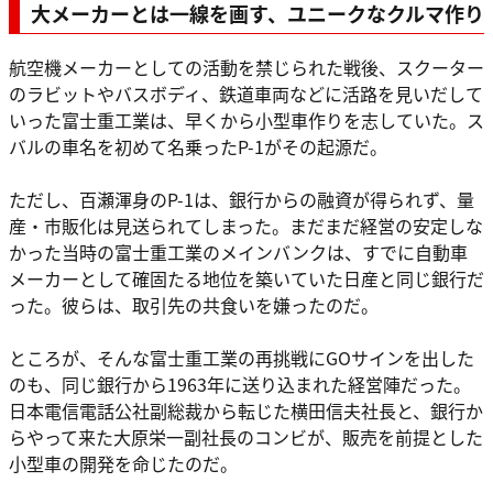
大メーカーとは一線を画す、ユニークなクルマ作り
航空機メーカーとしての活動を禁じられた戦後、スクーター
のラビットやバスボディ、鉄道車両などに活路を見いだして
いった富士重工業は、早くから小型車作りを志していた。ス
バルの車名を初めて名乗ったP-1がその起源だ。
ただし、百瀬渾身のP-1は、銀行からの融資が得られず、量
産・市販化は見送られてしまった。まだまだ経営の安定しな
かった当時の富士重工業のメインバンクは、すでに自動車
メーカーとして確固たる地位を築いていた日産と同じ銀行だ
った。彼らは、取引先の共食いを嫌ったのだ。
ところが、そんな富士重工業の再挑戦にGOサインを出した
のも、同じ銀行から1963年に送り込まれた経営陣だった。
日本電信電話公社副総裁から転じた横田信夫社長と、銀行か
らやって来た大原栄一副社長のコンビが、販売を前提とした
小型車の開発を命じたのだ。