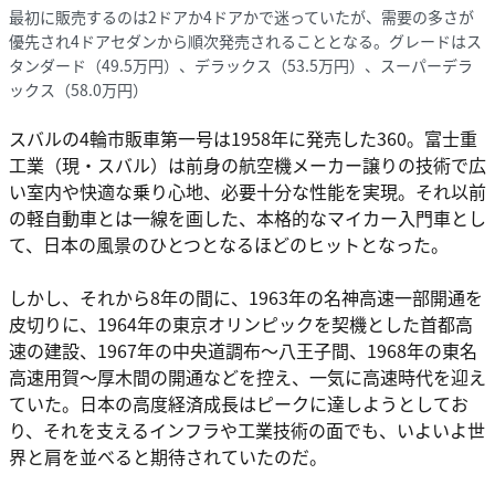
最初に販売するのは2ドアか4ドアかで迷っていたが、需要の多さが
優先され4ドアセダンから順次発売されることとなる。グレードはス
タンダード（49.5万円）、デラックス（53.5万円）、スーパーデラ
ックス（58.0万円）
スバルの4輪市販車第一号は1958年に発売した360。富士重
工業（現・スバル）は前身の航空機メーカー譲りの技術で広
い室内や快適な乗り心地、必要十分な性能を実現。それ以前
の軽自動車とは一線を画した、本格的なマイカー入門車とし
て、日本の風景のひとつとなるほどのヒットとなった。
しかし、それから8年の間に、1963年の名神高速一部開通を
皮切りに、1964年の東京オリンピックを契機とした首都高
速の建設、1967年の中央道調布～八王子間、1968年の東名
高速用賀～厚木間の開通などを控え、一気に高速時代を迎え
ていた。日本の高度経済成長はピークに達しようとしてお
り、それを支えるインフラや工業技術の面でも、いよいよ世
界と肩を並べると期待されていたのだ。