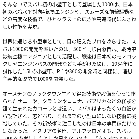
そんな中でスバル初の小型車として登場した1000は、日本
初の水冷水平対向4気筒エンジンや、スムーズな前輪駆動な
どの高度な技術で、ひとクラス上の広さや高速時代にふさわ
しい性能を実現。
世界に通じる小型車として、目の肥えたプロを唸らせた。ス
バル1000の開発を率いたのは、360と同じ百瀬晋六。戦時中
は航空機エンジニアとして活躍し、戦後は日本初のモノコッ
クリヤエンジンバスの開発なども手がけた彼は、1954年に
試作した1.5Lの小型車、P-1や360の開発時と同様に、理想
主義的な姿勢で1000を開発した。
オースチンのノックダウン生産で得た技術や設備を使って作
られたサニーや、クラウンやコロナ、パブリカなどの経験を
経て生まれたカローラとは違い、スバルはまったくの白紙か
ら設計され、志どおり、それまでの小型車にはない技術に挑
戦していた。その新技術に注目したのは日本の専門家だけで
はなかった。イタリアの名門、アルファロメオも、スバル
1000を参考にしたとしか思えないメカニズムを持つアルフ