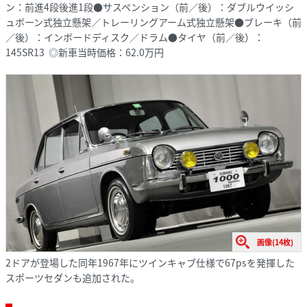
ン：前進4段後進1段●サスペンション（前／後）：ダブルウイッシ
ュボーン式独立懸架／トレーリングアーム式独立懸架●ブレーキ（前
／後）：インボードディスク／ドラム●タイヤ（前／後）：
145SR13 ◎新車当時価格：62.0万円
画像(14枚)
2ドアが登場した同年1967年にツインキャブ仕様で67psを発揮した
スポーツセダンも追加された。