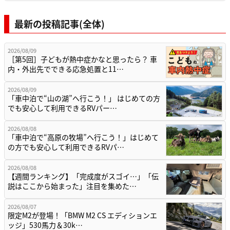
最新の投稿記事(全体)
2026/08/09
［第5回］子どもが熱中症かなと思ったら？ 車
内・外出先でできる応急処置と11…
2026/08/09
「車中泊で“山の湖”へ行こう！」 はじめての方
でも安心して利用できるRVパー…
2026/08/08
「車中泊で“高原の牧場”へ行こう！」はじめて
の方でも安心して利用できるRVパ…
2026/08/08
【週間ランキング】「完成度がスゴイ…」「伝
説はここから始まった」注目を集めた…
2026/08/07
限定M2が登場！「BMW M2 CS エディションエ
ッジ」530馬力＆30k…