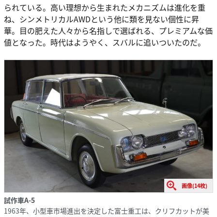
られている。高い理想から生まれたメカニズムは進化を重
ね、シンメトリカルAWDという他に類を見ない個性に昇
華。目の肥えた人々から名指しで選ばれる、プレミアムな価
値となった。時代はようやく、スバルに追いついたのだ。
画像(14枚)
試作車A-5
1963年、小型車市場進出を決定した富士重工は、クリフカットが美