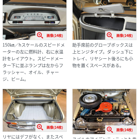
画像(14枚)
画像(14枚)
150㎞／hスケールのスピードメ
助手席前のグローブボックスは
ーターの左に燃料計、右に水温
上ヒンジタイプ。ダッシュ下に
計をレイアウト。スピードメー
トレイ、リヤシート後ろにも小
ター下に並ぶランプは左からフ
物を置くスペースがある。
ラッシャー、オイル、チャー
ジ、ビーム。
画像(14枚)
画像(14枚)
リヤにはデフがなく、またスペ