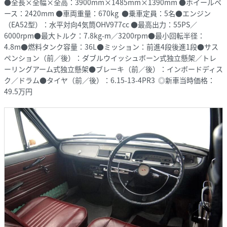
●全長×全幅×全高：3900mm×1485mm×1390mm ●ホイールベ
ース：2420mm ●車両重量：670kg ●乗車定員：5名●エンジン
（EA52型）：水平対向4気筒OHV977cc ●最高出力：55PS／
6000rpm●最大トルク：7.8kg-m／3200rpm●最小回転半径：
4.8m●燃料タンク容量：36L●ミッション：前進4段後進1段●サス
ペンション（前／後）：ダブルウイッシュボーン式独立懸架／トレ
ーリングアーム式独立懸架●ブレーキ（前／後）：インボードディス
ク／ドラム●タイヤ（前／後）：6.15-13-4PR3 ◎新車当時価格：
49.5万円