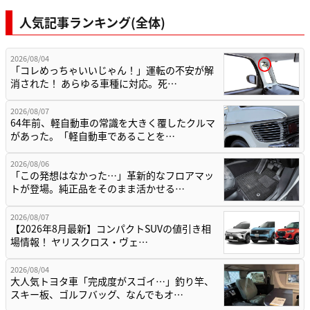
人気記事ランキング(全体)
2026/08/04
「コレめっちゃいいじゃん！」運転の不安が解
消された！ あらゆる車種に対応。死…
2026/08/07
64年前、軽自動車の常識を大きく覆したクルマ
があった。「軽自動車であることを…
2026/08/06
「この発想はなかった…」革新的なフロアマッ
トが登場。純正品をそのまま活かせる…
2026/08/07
【2026年8月最新】コンパクトSUVの値引き相
場情報！ ヤリスクロス・ヴェ…
2026/08/04
大人気トヨタ車「完成度がスゴイ…」釣り竿、
スキー板、ゴルフバッグ、なんでもオ…