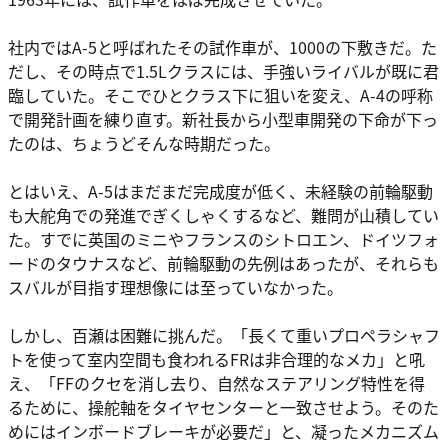
社内ではA-5と呼ばれたその試作車が、1000の下敷きだ。た
だし、その時点で1.5Lクラスには、手強いライバルが既に君
臨していた。そこでひとクラス下に狙いを変え、A-4の呼称
で開発計画を練り直す。新社長から小型車開発の下命が下っ
たのは、ちょうどそんな時期だった。
とはいえ、A-5はまだまだ完成度が低く、未経験の前輪駆動
も大舵角での発進でぎくしゃくするなど、難問が山積してい
た。すでに英国のミニやフランスのシトロエン、ドイツフォ
ードのタウナスなど、前輪駆動の先例はあったが、それらも
スバルが目指す理想像には至っていなかった。
しかし、百瀬は困難に挑んだ。「長くて重いプロペラシャフ
トを使って室内空間も食われるFRは非合理的なメカ」と吼
え、「FFのクセを消し去り、自然なステアリング特性を得
るために、操舵軸をタイヤセンターと一致させよう。そのた
めにはインボードブレーキが必要だ」と、凝ったメカニズム