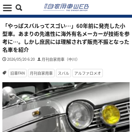
「やっぱスバルってスゴい…」60年前に発売した小
型車。あまりの先進性に海外有名メーカーが技術を参
考に…。しかし庶民には理解されず販売不振となった
名車を紹介
2026/05/20 6:20
月刊自家用車（中川）
旧車FAN
月刊自家用車
スバル
アルファロメオ