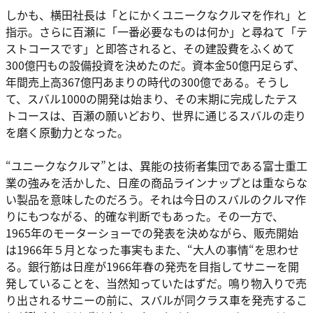
しかも、横田社長は「とにかくユニークなクルマを作れ」と
指示。さらに百瀬に「一番必要なものは何か」と尋ねて「テ
ストコースです」と即答されると、その建設費をふくめて
300億円もの設備投資を決めたのだ。資本金50億円足らず、
年間売上高367億円あまりの時代の300億である。そうし
て、スバル1000の開発は始まり、その末期に完成したテス
トコースは、百瀬の願いどおり、世界に通じるスバルの走り
を磨く原動力となった。
“ユニークなクルマ”とは、異能の技術者集団である富士重工
業の強みを活かした、日産の商品ラインナップとは重ならな
い製品を意味したのだろう。それは今日のスバルのクルマ作
りにもつながる、的確な判断でもあった。その一方で、
1965年のモーターショーでの発表を決めながら、販売開始
は1966年５月となった事実もまた、“大人の事情“を思わせ
る。銀行筋は日産が1966年春の発売を目指してサニーを開
発していることを、当然知っていたはずだ。鳴り物入りで売
り出されるサニーの前に、スバルが同クラス車を発売するこ