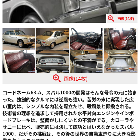
画像(14枚)
画像(14枚)
コードネーム63-A、スバル1000の開発はそんな号令の元に始ま
った。独創的なクルマには逆風も強い。苦労の末に実現した広
い室内は、シンプルな内装を際立たせ、殺風景と揶揄される。
技術者の理想を追求して採用された水平対向エンジンやインボ
ードブレーキは、整備がしにくいとの不満がでる。カローラや
サニーに比べ、販売的には決して成功とはいえなかったスバル
1000。だがその挑戦は、その後の世界の自動車造りに大きな影