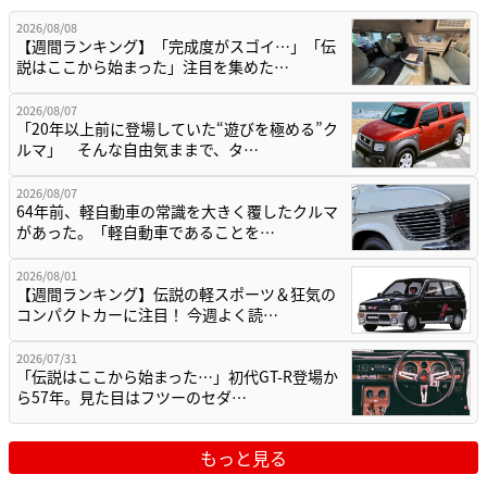
2026/08/08
【週間ランキング】「完成度がスゴイ…」「伝
説はここから始まった」注目を集めた…
2026/08/07
「20年以上前に登場していた“遊びを極める”ク
ルマ」 そんな自由気ままで、タ…
2026/08/07
64年前、軽自動車の常識を大きく覆したクルマ
があった。「軽自動車であることを…
2026/08/01
【週間ランキング】伝説の軽スポーツ＆狂気の
コンパクトカーに注目！ 今週よく読…
2026/07/31
「伝説はここから始まった…」初代GT-R登場か
ら57年。見た目はフツーのセダ…
もっと見る