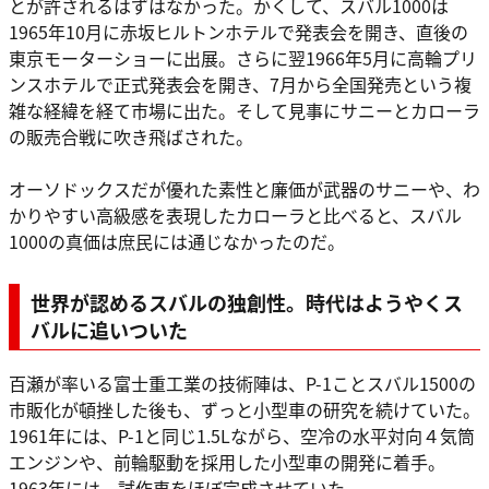
とが許されるはずはなかった。かくして、スバル1000は
1965年10月に赤坂ヒルトンホテルで発表会を開き、直後の
東京モーターショーに出展。さらに翌1966年5月に高輪プリ
ンスホテルで正式発表会を開き、7月から全国発売という複
雑な経緯を経て市場に出た。そして見事にサニーとカローラ
の販売合戦に吹き飛ばされた。
オーソドックスだが優れた素性と廉価が武器のサニーや、わ
かりやすい高級感を表現したカローラと比べると、スバル
1000の真価は庶民には通じなかったのだ。
世界が認めるスバルの独創性。時代はようやくス
バルに追いついた
百瀬が率いる富士重工業の技術陣は、P-1ことスバル1500の
市販化が頓挫した後も、ずっと小型車の研究を続けていた。
1961年には、P-1と同じ1.5Lながら、空冷の水平対向４気筒
エンジンや、前輪駆動を採用した小型車の開発に着手。
1963年には、試作車をほぼ完成させていた。