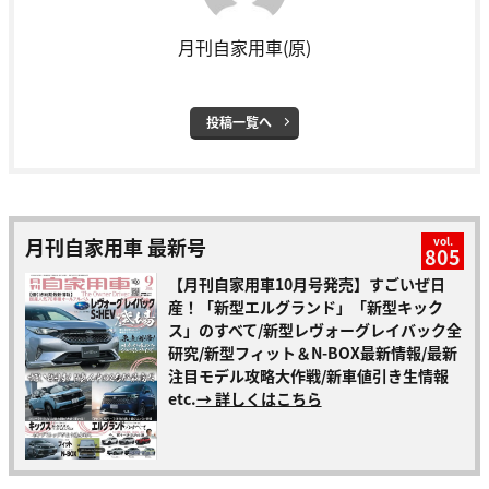
月刊自家用車(原)
投稿一覧へ
月刊自家用車 最新号
vol.
805
【月刊自家用車10月号発売】すごいぜ日
産！「新型エルグランド」「新型キック
ス」のすべて/新型レヴォーグレイバック全
研究/新型フィット＆N-BOX最新情報/最新
注目モデル攻略大作戦/新車値引き生情報
etc.
→ 詳しくはこちら