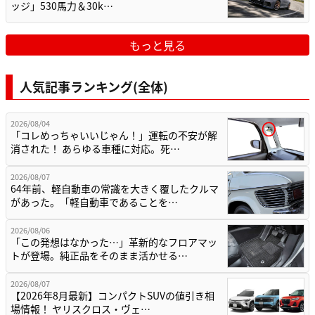
ッジ」530馬力＆30k…
もっと見る
人気記事ランキング(全体)
2026/08/04
「コレめっちゃいいじゃん！」運転の不安が解
消された！ あらゆる車種に対応。死…
2026/08/07
64年前、軽自動車の常識を大きく覆したクルマ
があった。「軽自動車であることを…
2026/08/06
「この発想はなかった…」革新的なフロアマッ
トが登場。純正品をそのまま活かせる…
2026/08/07
【2026年8月最新】コンパクトSUVの値引き相
場情報！ ヤリスクロス・ヴェ…