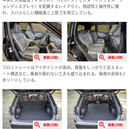
ョンディスプレイ）を配置するレイアウト。視認性と操作性に優
れ、スバルらしい機能美と上質さを両立している。
画像(25枚)
画像(25枚)
フロントシートはアイポイントが高め。骨盤をしっかりと支えるシ
ート構造など、乗員が疲れない工夫も盛り込まれる。後席の余裕も1
歩リードしている。
画像(25枚)
画像(25枚)