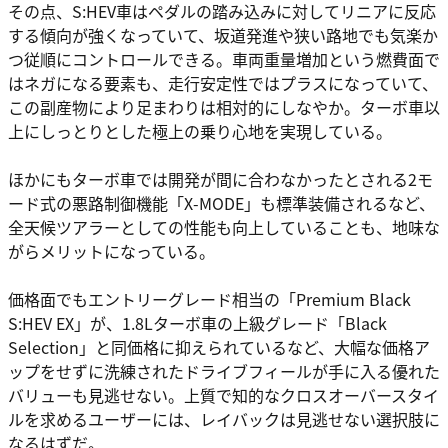
その点、S:HEV車はペダルの踏み込みに対してリニアに反応
する傾向が強くなっていて、坂道発進や狭い路地でも気楽か
つ従順にコントロールできる。車両重量増加という燃費面で
はネガになる要素も、走行安定性ではプラスになっていて、
この副産物により足まわりは相対的にしなやか。ターボ車以
上にしっとりとした極上の乗り心地を実現している。
ほかにもターボ車では開発が間に合わなかったとされる2モ
ード式の悪路制御機能「X-MODE」も標準装備されるなど、
全天候ツアラーとしての性能も向上していることも、地味な
がらメリットになっている。
価格面でもエントリーグレード相当の「Premium Black
S:HEV EX」が、1.8Lターボ車の上級グレード「Black
Selection」と同価格に抑えられているなど、大幅な価格ア
ップをせずに洗練されたドライブフィールが手に入る優れた
バリューも見逃せない。上質で知的なクロスオーバースタイ
ルを求めるユーザーには、レイバックは見逃せない選択肢に
なるはずだ。