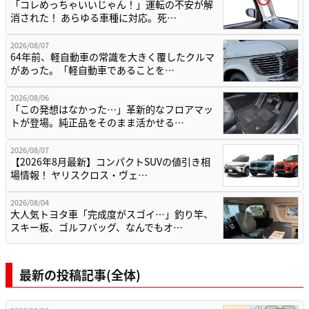
「コレめっちゃいいじゃん！」運転の不安が解
消された！ あらゆる車種に対応。死…
2026/08/07
64年前、軽自動車の常識を大きく覆したクルマ
があった。「軽自動車であることを…
2026/08/06
「この発想はなかった…」革新的なフロアマッ
トが登場。純正品をそのまま活かせる…
2026/08/07
【2026年8月最新】コンパクトSUVの値引き相
場情報！ ヤリスクロス・ヴェ…
2026/08/04
大人気トヨタ車「完成度がスゴイ…」釣り竿、
スキー板、ゴルフバッグ、なんでもオ…
最新の投稿記事(全体)