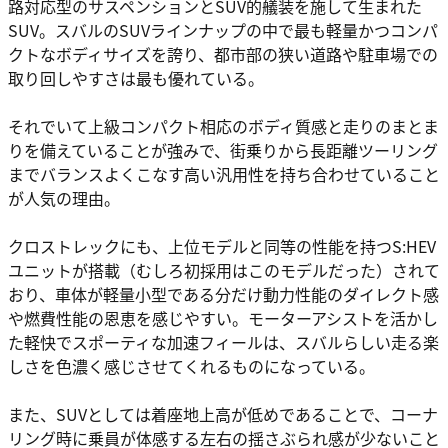
路対応型のサスペンションとSUV的艤装を施して生まれた
SUV。スバルのSUVラインナップの中で最も軽量かつコンパ
クトなボディサイズを誇り、都市部の狭い道路や駐車場での
取り回しやすさは最も優れている。
それでいて上級コンパクト相応のボディ質感と走りのまとま
りを備えていることが強みで、街乗りから長距離ツーリング
までバランスよくこなす高い汎用性を持ち合わせていること
が人気の理由。
クロストレックにも、上位モデルと同等の性能を持つS:HEV
ユニットが搭載（むしろ初採用はこのモデルだった）されて
おり、車体が軽量小型である分だけ動力性能のダイレクト感
や燃費性能の恩恵を感じやすい。モーターアシストを活かし
た軽快でスポーティな加速フィールは、スバルらしい走る楽
しさを色濃く感じさせてくれるものになっている。
また、SUVとしては着座地上高が低めであることで、コーナ
リング時に乗員が体感する左右の揺さぶられ感が少ないこと