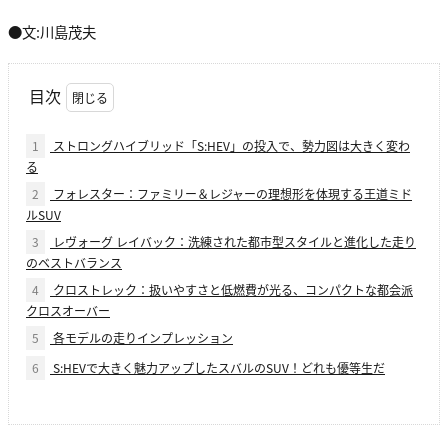
●文:川島茂夫
目次
1
ストロングハイブリッド「S:HEV」の投入で、勢力図は大きく変わ
る
2
フォレスター：ファミリー＆レジャーの理想形を体現する王道ミド
ルSUV
3
レヴォーグ レイバック：洗練された都市型スタイルと進化した走り
のベストバランス
4
クロストレック：扱いやすさと低燃費が光る、コンパクトな都会派
クロスオーバー
5
各モデルの走りインプレッション
6
S:HEVで大きく魅力アップしたスバルのSUV！どれも優等生だ