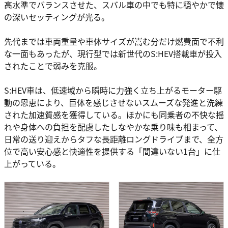
高水準でバランスさせた、スバル車の中でも特に穏やかで懐
の深いセッティングが光る。
先代までは車両重量や車体サイズが嵩む分だけ燃費面で不利
な一面もあったが、現行型では新世代のS:HEV搭載車が投入
されたことで弱みを克服。
S:HEV車は、低速域から瞬時に力強く立ち上がるモーター駆
動の恩恵により、巨体を感じさせないスムーズな発進と洗練
された加速質感を獲得している。ほかにも同乗者の不快な揺
れや身体への負担を配慮したしなやかな乗り味も相まって、
日常の送り迎えからタフな長距離ロングドライブまで、全方
位で高い安心感と快適性を提供する「間違いない1台」に仕
上がっている。