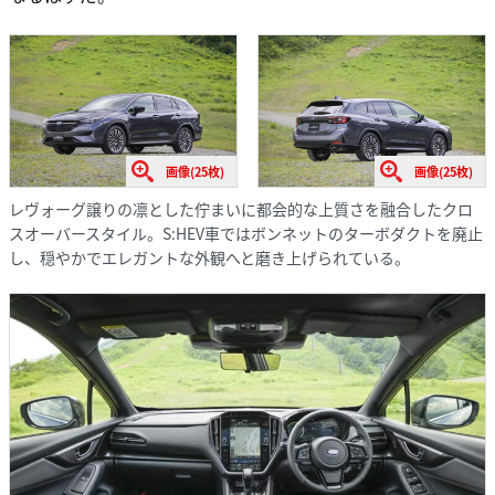
画像(25枚)
画像(25枚)
レヴォーグ譲りの凛とした佇まいに都会的な上質さを融合したクロ
スオーバースタイル。S:HEV車ではボンネットのターボダクトを廃止
し、穏やかでエレガントな外観へと磨き上げられている。