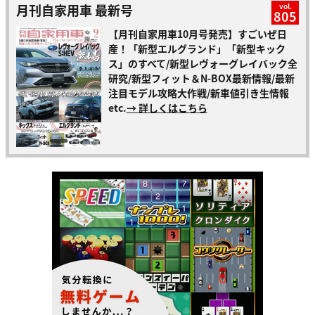
月刊自家用車 最新号
vol.
805
【月刊自家用車10月号発売】すごいぜ日
産！「新型エルグランド」「新型キック
ス」のすべて/新型レヴォーグレイバック全
研究/新型フィット＆N-BOX最新情報/最新
注目モデル攻略大作戦/新車値引き生情報
etc.
→ 詳しくはこちら