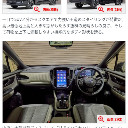
画像(25枚)
画像(25枚)
一目でSUVと分かるスクエアで力強い王道のスタイリングが特徴だ。
高い最低地上高と大きな窓がもたらす抜群の見晴らしの良さ、そし
て荷物を上下に満載しやすい機能的なボディ形状を誇る。
画像(25枚)
中央に大型縦型ディスプレイ（11.6インチセンターインフォメーシ