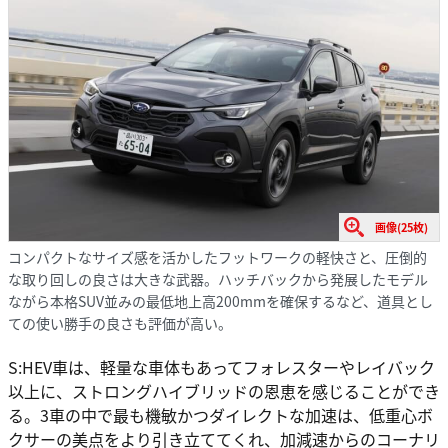
画像(25枚)
コンパクトなサイズ感を活かしたフットワークの軽快さと、圧倒的
な取り回しの良さは大きな武器。ハッチバックから発展したモデル
ながら本格SUV並みの最低地上高200mmを確保するなど、道具とし
ての使い勝手の良さも評価が高い。
S:HEV車は、軽量な車体もあってフォレスターやレイバック
以上に、ストロングハイブリッドの恩恵を感じることができ
る。3車の中で最も機敏かつダイレクトな加速は、低重心ボ
クサーの美点をより引き立ててくれ、加減速からのコーナリ