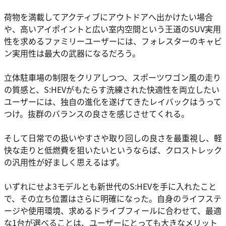
荷物を満載してアクティブにアウトドアへ出かけたい場合
や、高いアイポイントと広い室内空間という王道のSUV実用
性を求めるファミリーユーザーには、フォレスターのキャビ
ン実用性は最大の武器になるだろう。
立体駐車場の制限をクリアしつつ、スポーツワゴン風の走り
の質感と、S:HEVがもたらす洗練された快適性を両立したい
ユーザーには、独自の進化を遂げてきたレイバックはうって
つけ。抜群のバランスの良さを感じさせてくれる。
そして日常での扱いやすさや取り回しの良さを最重視し、軽
快な走りと低燃費を狙いたいというならば、クロストレック
の汎用性が好ましく思えるはず。
いずれにせよ3モデルとも新世代のS:HEVを手に入れたこと
で、その立ち位置はさらに明確になった。自身のライフステ
ージや使用環境、求めるドライブフィールに合わせて、最適
な1台が選べることは、ユーザーにとっても大きなメリット