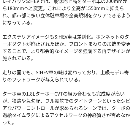
レイバックS:HEVでは、最低地上高をターボ車の200mmか
ら180mmへと変更。これにより全高が1550mmに抑えら
れ、都市部に多い立体駐車場の全高規制をクリアできるよう
になっている。
エクステリアイメージもS:HEV車は差別化。ボンネットのタ
ーボダクトが廃止されたほか、フロントまわりの加飾を変更
することで、より都会的なイメージを強調する再デザインが
施されている。
走りの面でも、S:HEV車の味は変わっており、上級モデル寄
りのフットワークが与えられている。
ターボ車の1.8Lターボ＋CVTの組み合わせも完成度が高い
が、狭路や急勾配、フル転舵でのタイトターンといったシビ
アなパワーコントロールが求められるシーンでは、ターボの
過給タイムラグによるアクセルワークの神経質さが否めなか
った。