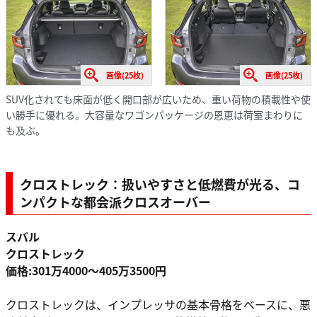
画像(25枚)
画像(25枚)
SUV化されても床面が低く開口部が広いため、重い荷物の積載性や使
い勝手に優れる。大容量なワゴンパッケージの恩恵は荷室まわりに
も及ぶ。
クロストレック：扱いやすさと低燃費が光る、コ
ンパクトな都会派クロスオーバー
スバル
クロストレック
価格:301万4000〜405万3500円
クロストレックは、インプレッサの基本骨格をベースに、悪