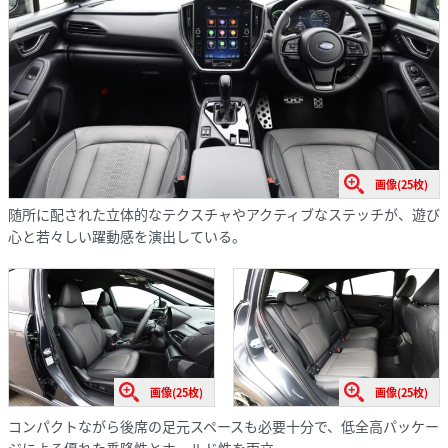
画像(25枚)
随所に配された立体的なテクスチャやアクティブなステッチが、遊び
心と若々しい躍動感を演出している。
画像(25枚)
画像(25枚)
コンパクトながら後席の足元スペースも必要十分で、低全高パッケー
ジによる優れた乗降性とホールド性を両立。