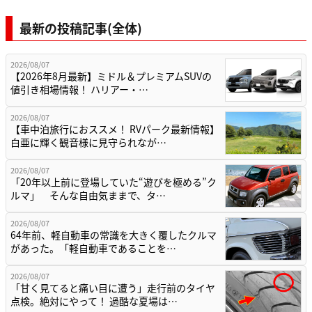
最新の投稿記事(全体)
2026/08/07
【2026年8月最新】ミドル＆プレミアムSUVの
値引き相場情報！ ハリアー・…
2026/08/07
【車中泊旅行におススメ！ RVパーク最新情報】
白亜に輝く観音様に見守られなが…
2026/08/07
「20年以上前に登場していた“遊びを極める”ク
ルマ」 そんな自由気ままで、タ…
2026/08/07
64年前、軽自動車の常識を大きく覆したクルマ
があった。「軽自動車であることを…
2026/08/07
「甘く見てると痛い目に遭う」走行前のタイヤ
点検。絶対にやって！ 過酷な夏場は…