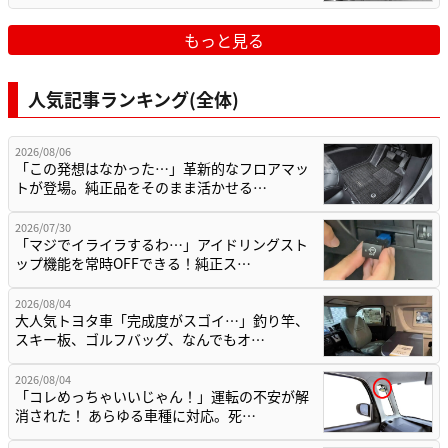
もっと見る
人気記事ランキング(全体)
2026/08/06
「この発想はなかった…」革新的なフロアマッ
トが登場。純正品をそのまま活かせる…
2026/07/30
「マジでイライラするわ…」アイドリングスト
ップ機能を常時OFFできる！純正ス…
2026/08/04
大人気トヨタ車「完成度がスゴイ…」釣り竿、
スキー板、ゴルフバッグ、なんでもオ…
2026/08/04
「コレめっちゃいいじゃん！」運転の不安が解
消された！ あらゆる車種に対応。死…