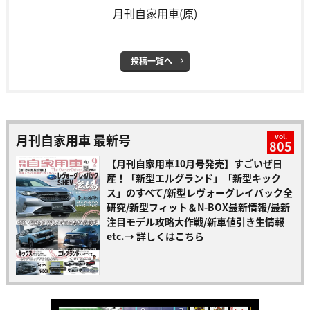
月刊自家用車(原)
投稿一覧へ
月刊自家用車 最新号
vol.
805
【月刊自家用車10月号発売】すごいぜ日
産！「新型エルグランド」「新型キック
ス」のすべて/新型レヴォーグレイバック全
研究/新型フィット＆N-BOX最新情報/最新
注目モデル攻略大作戦/新車値引き生情報
etc.
→ 詳しくはこちら