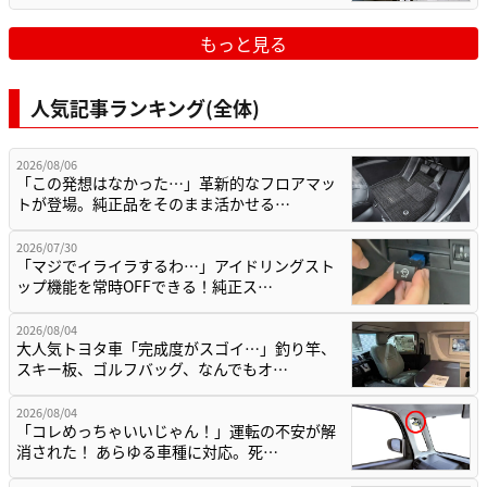
もっと見る
人気記事ランキング(全体)
2026/08/06
「この発想はなかった…」革新的なフロアマッ
トが登場。純正品をそのまま活かせる…
2026/07/30
「マジでイライラするわ…」アイドリングスト
ップ機能を常時OFFできる！純正ス…
2026/08/04
大人気トヨタ車「完成度がスゴイ…」釣り竿、
スキー板、ゴルフバッグ、なんでもオ…
2026/08/04
「コレめっちゃいいじゃん！」運転の不安が解
消された！ あらゆる車種に対応。死…