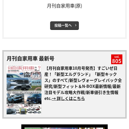
月刊自家用車(原)
投稿一覧へ
月刊自家用車 最新号
vol.
805
【月刊自家用車10月号発売】すごいぜ日
産！「新型エルグランド」「新型キック
ス」のすべて/新型レヴォーグレイバック全
研究/新型フィット＆N-BOX最新情報/最新
注目モデル攻略大作戦/新車値引き生情報
etc.
→ 詳しくはこちら