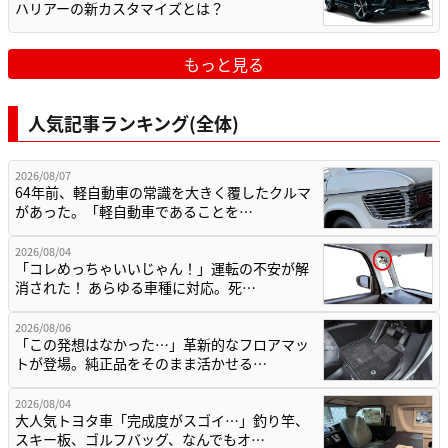
ハリアーの新カスタマイズとは？
もっと見る
人気記事ランキング(全体)
2026/08/07
64年前、軽自動車の常識を大きく覆したクルマ
があった。「軽自動車であることを…
2026/08/04
「コレめっちゃいいじゃん！」運転の不安が解
消された！ あらゆる車種に対応。死…
2026/08/06
「この発想はなかった…」革新的なフロアマッ
トが登場。純正品をそのまま活かせる…
2026/08/04
大人気トヨタ車「完成度がスゴイ…」釣り竿、
スキー板、ゴルフバッグ、なんでもオ…