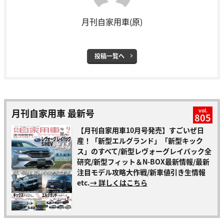
月刊自家用車(原)
投稿一覧へ
月刊自家用車 最新号
vol.
805
【月刊自家用車10月号発売】すごいぜ日
産！「新型エルグランド」「新型キック
ス」のすべて/新型レヴォーグレイバック全
研究/新型フィット＆N-BOX最新情報/最新
注目モデル攻略大作戦/新車値引き生情報
etc.
→ 詳しくはこちら