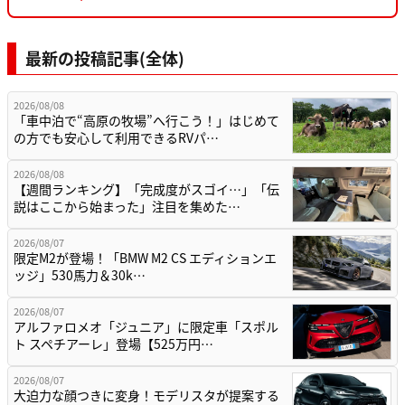
最新の投稿記事(全体)
2026/08/08
「車中泊で“高原の牧場”へ行こう！」はじめて
の方でも安心して利用できるRVパ…
2026/08/08
【週間ランキング】「完成度がスゴイ…」「伝
説はここから始まった」注目を集めた…
2026/08/07
限定M2が登場！「BMW M2 CS エディションエ
ッジ」530馬力＆30k…
2026/08/07
アルファロメオ「ジュニア」に限定車「スポル
ト スペチアーレ」登場【525万円…
2026/08/07
大迫力な顔つきに変身！モデリスタが提案する