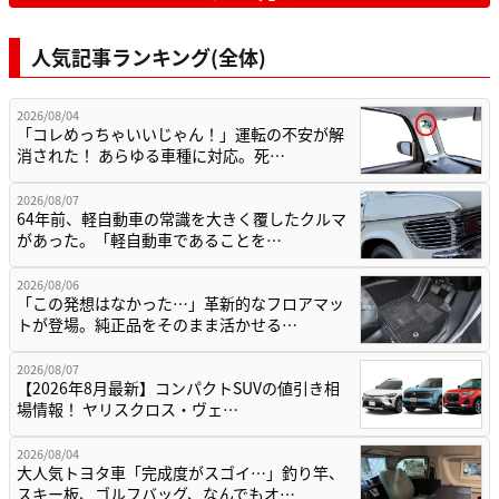
人気記事ランキング(全体)
2026/08/04
「コレめっちゃいいじゃん！」運転の不安が解
消された！ あらゆる車種に対応。死…
2026/08/07
64年前、軽自動車の常識を大きく覆したクルマ
があった。「軽自動車であることを…
2026/08/06
「この発想はなかった…」革新的なフロアマッ
トが登場。純正品をそのまま活かせる…
2026/08/07
【2026年8月最新】コンパクトSUVの値引き相
場情報！ ヤリスクロス・ヴェ…
2026/08/04
大人気トヨタ車「完成度がスゴイ…」釣り竿、
スキー板、ゴルフバッグ、なんでもオ…