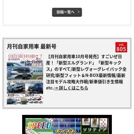
投稿一覧へ
月刊自家用車 最新号
vol.
805
【月刊自家用車10月号発売】すごいぜ日
産！「新型エルグランド」「新型キック
ス」のすべて/新型レヴォーグレイバック全
研究/新型フィット＆N-BOX最新情報/最新
注目モデル攻略大作戦/新車値引き生情報
etc.
→ 詳しくはこちら