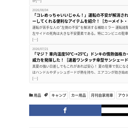
が[…]
2026/08/04
「コレめっちゃいいじゃん！」運転の不安が解消され
ーしてくれる便利なアイテムを紹介！［カーメイト・CZ
運転が苦手な人の”左側の不安”を解消する補助ミラー 運転経
左サイドの死角は大きな不安要素である。特にコンビニの駐
[…]
2026/07/21
「マジ？ 車内温度50℃→25℃」ドンキの情熱価格
威力を発揮した！［速着ワンタッチ傘型サンシェー
真夏の強い日差しでもこれがあれば安心！ 夏の駐車で気にな
はハンドルやダッシュボードが熱を持ち、エアコンが効き始め
[…]
用品
キャンプ
カー用品
月刊自家用車
アウ