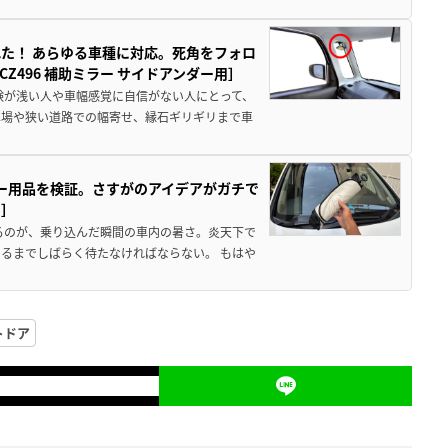
た！ あらゆる車種に対応。死角をフォロ
496 補助ミラー サイドアンダー用］
験が浅い人や車幅感覚に自信がない人にとって、
車場や狭い道路での幅寄せ、縁石ギリギリまで車
カー用品を検証。さすがのアイデアがガチで
ド］
るのが、乗り込んだ瞬間の車内の暑さ。炎天下で
るまでしばらく待たなければならない。 もはや
トドア