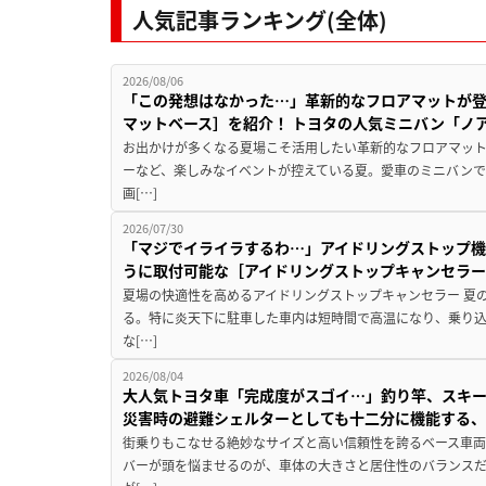
人気記事ランキング(全体)
2026/08/06
「この発想はなかった…」革新的なフロアマットが
マットベース］を紹介！ トヨタの人気ミニバン「ノ
お出かけが多くなる夏場こそ活用したい革新的なフロアマット
ーなど、楽しみなイベントが控えている夏。愛車のミニバン
画[…]
2026/07/30
「マジでイライラするわ…」アイドリングストップ機
うに取付可能な［アイドリングストップキャンセラ
夏場の快適性を高めるアイドリングストップキャンセラー 夏
る。特に炎天下に駐車した車内は短時間で高温になり、乗り
な[…]
2026/08/04
大人気トヨタ車「完成度がスゴイ…」釣り竿、スキー
災害時の避難シェルターとしても十二分に機能する
街乗りもこなせる絶妙なサイズと高い信頼性を誇るベース車両
バーが頭を悩ませるのが、車体の大きさと居住性のバランス