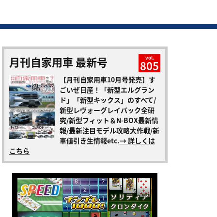
月刊自家用車 最新号
vol.
805
【月刊自家用車10月号発売】す
ごいぜ日産！「新型エルグラン
ド」「新型キックス」のすべて/
新型レヴォーグレイバック全研
究/新型フィット＆N-BOX最新情
報/最新注目モデル攻略大作戦/新
車値引き生情報etc.
→ 詳しくは
こちら