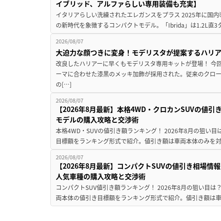
イブリッド、アルファらしい専用装備も充実】
イタリアらしい洗練されたエレガンスをプラス 2025年に国内
の新時代を象徴するコンパクトモデル。「Ibrida」は1.2L直3
2026/08/07
大迫力な顔つきに変身！モデリスタが提案するハリ
改良したハリアーに早くもモデリスタ専用キットが登場！ 今
ーマに合わせた漆黒のメッキ加飾が採用された。従来のクロ
の[…]
2026/08/07
【2026年8月最新】本格4WD・クロカンSUVの値
モデルの購入攻略と交渉術
本格4WD・SUVの値引き額ランキング！ 2026年8月の狙い目
目標額をランキング形式で紹介。値引き額は車両本体のみを対
2026/08/07
【2026年8月最新】コンパクトSUVの値引き相場情報
人気車種の購入攻略と交渉術
コンパクトSUV値引き額ランキング！ 2026年8月の狙い目は？
両本体の値引き目標額をランキング形式で紹介。値引き額は車