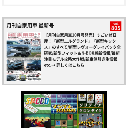
月刊自家用車 最新号
vol.
805
【月刊自家用車10月号発売】すごいぜ日
産！「新型エルグランド」「新型キック
ス」のすべて/新型レヴォーグレイバック全
研究/新型フィット＆N-BOX最新情報/最新
注目モデル攻略大作戦/新車値引き生情報
etc.
→ 詳しくはこちら