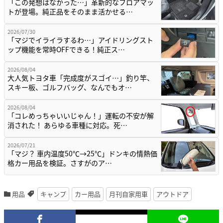
「この発想はなかった…」革新的なフロアマッ
トが登場。純正品をそのまま活かせる…
2026/07/30
「マジでイライラするわ…」アイドリングスト
ップ機能を常時OFFできる！純正ス…
2026/08/04
大人気トヨタ車「完成度がスゴイ…」釣り竿、
スキー板、ゴルフバッグ、なんでもオ…
2026/08/04
「コレめっちゃいいじゃん！」運転の不安が解
消された！ あらゆる車種に対応。死…
2026/07/21
「マジ？ 車内温度50℃→25℃」ドンキの情熱価
格カー用品を検証。さすがのア…
用品
キャンプ
カー用品
月刊自家用車
アウトドア