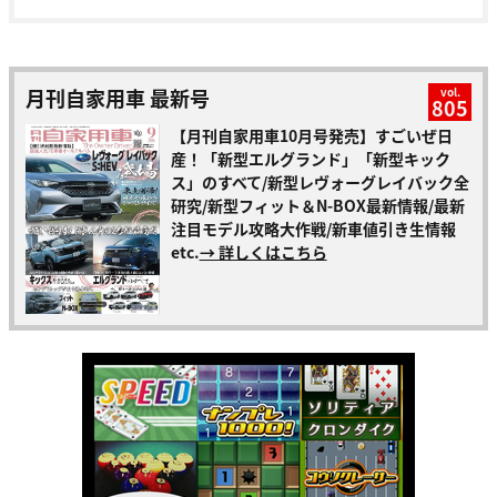
月刊自家用車 最新号
vol.
805
【月刊自家用車10月号発売】すごいぜ日
産！「新型エルグランド」「新型キック
ス」のすべて/新型レヴォーグレイバック全
研究/新型フィット＆N-BOX最新情報/最新
注目モデル攻略大作戦/新車値引き生情報
etc.
→ 詳しくはこちら