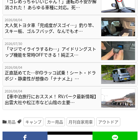
「コレめっちゃいいじゃん！」運転の不安が解
消された！ あらゆる車種に対応。死…
2026/08/04
大人気トヨタ車「完成度がスゴイ…」釣り竿、
スキー板、ゴルフバッグ、なんでもオ…
2026/07/30
「マジでイライラするわ…」アイドリングスト
ップ機能を常時OFFできる！純正ス…
2026/08/04
正直舐めてた…BYDラッコ試乗！シート・ドラ
ポジ・静粛性が想像の「ナナメ上」…
2026/08/04
【車中泊旅行におススメ！ RVパーク最新情報】
出雲大社や松江市など山陰の主要…
用品
キャンプ
カー用品
月刊自家用車
アウトドア