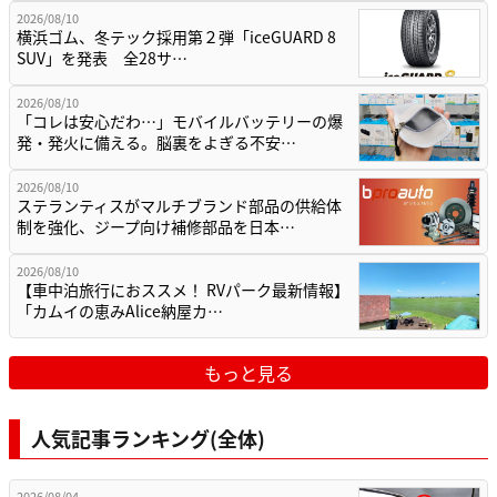
2026/08/10
横浜ゴム、冬テック採用第２弾「iceGUARD 8
SUV」を発表 全28サ…
2026/08/10
「コレは安心だわ…」モバイルバッテリーの爆
発・発火に備える。脳裏をよぎる不安…
2026/08/10
ステランティスがマルチブランド部品の供給体
制を強化、ジープ向け補修部品を日本…
2026/08/10
【車中泊旅行におススメ！ RVパーク最新情報】
「カムイの恵みAlice納屋カ…
もっと見る
人気記事ランキング(全体)
2026/08/04