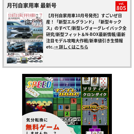
月刊自家用車 最新号
vol.
805
【月刊自家用車10月号発売】すごいぜ日
産！「新型エルグランド」「新型キック
ス」のすべて/新型レヴォーグレイバック全
研究/新型フィット＆N-BOX最新情報/最新
注目モデル攻略大作戦/新車値引き生情報
etc.
→ 詳しくはこちら