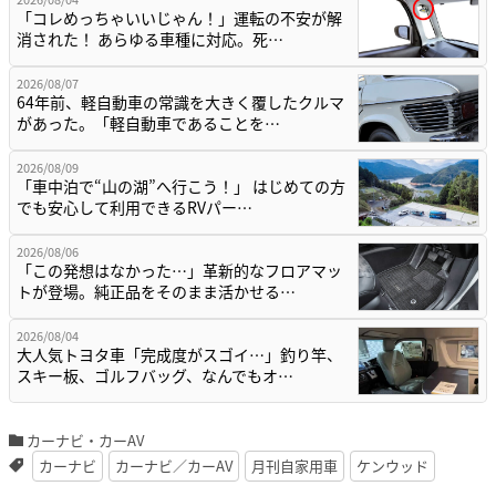
「コレめっちゃいいじゃん！」運転の不安が解
消された！ あらゆる車種に対応。死…
2026/08/07
64年前、軽自動車の常識を大きく覆したクルマ
があった。「軽自動車であることを…
2026/08/09
「車中泊で“山の湖”へ行こう！」 はじめての方
でも安心して利用できるRVパー…
2026/08/06
「この発想はなかった…」革新的なフロアマッ
トが登場。純正品をそのまま活かせる…
2026/08/04
大人気トヨタ車「完成度がスゴイ…」釣り竿、
スキー板、ゴルフバッグ、なんでもオ…
カーナビ・カーAV
カーナビ
カーナビ／カーAV
月刊自家用車
ケンウッド