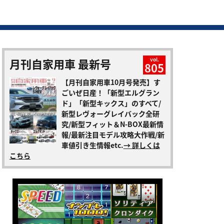
月刊自家用車 最新号
vol.
805
【月刊自家用車10月号発売】す
ごいぜ日産！「新型エルグラン
ド」「新型キックス」のすべて/
新型レヴォーグレイバック全研
究/新型フィット＆N-BOX最新情
報/最新注目モデル攻略大作戦/新
車値引き生情報etc.
→ 詳しくは
こちら