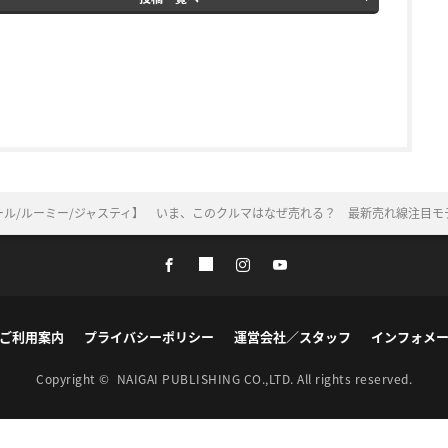
ール/ルーミー/ジャスティ】 いま、このクルマはなぜ売れる？ 最新売れ線注目モ
ご利用案内
プライバシーポリシー
運営会社／スタッフ
インフォメ
Copyright ©
NAIGAI PUBLISHING CO.,LTD.
All rights reserved.