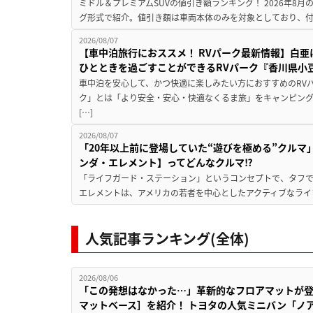
ミドル＆プレミアムSUVの値引き額ランキング！ 2026年8
グ形式で紹介。値引き額は車両本体のみを対象としており、付属
2026/08/07
【車中泊旅行におススメ！ RVパーク最新情報】白
ひとときを過ごすことができるRVパーク『香川県小豆
車中泊を安心して、かつ快適に楽しみたい方におすすめのRVパ
ク」とは「より安全・安心・快適なくるま旅」をキャンピン
[…]
2026/08/07
「20年以上前に登場していた“遊びを極める”クルマ
ンダ・エレメント】ってどんなクルマ⁉︎
「ライフガード・ステーション」というコンセプトで、タフで
エレメントは、アメリカの若者を中心としたアクティブなライフ
人気記事ランキング(全体)
2026/08/06
「この発想はなかった…」革新的なフロアマットが
マットベース］を紹介！ トヨタの人気ミニバン「ノ