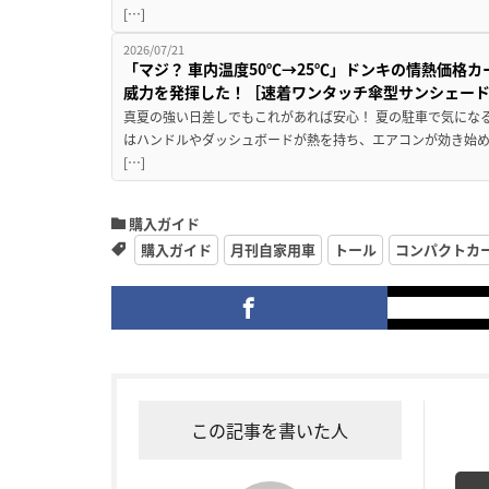
[…]
2026/07/21
「マジ？ 車内温度50℃→25℃」ドンキの情熱価格
威力を発揮した！［速着ワンタッチ傘型サンシェー
真夏の強い日差しでもこれがあれば安心！ 夏の駐車で気にな
はハンドルやダッシュボードが熱を持ち、エアコンが効き始め
[…]
購入ガイド
購入ガイド
月刊自家用車
トール
コンパクトカ
この記事を書いた人