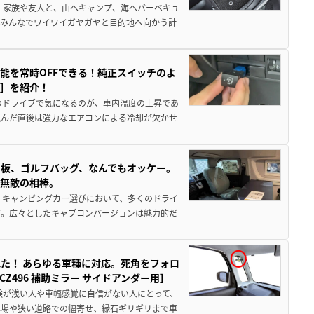
 家族や友人と、山へキャンプ、海へバーベキュ
でみんなでワイワイガヤガヤと目的地へ向かう計
能を常時OFFできる！純正スイッチのよ
ー］を紹介！
のドライブで気になるのが、車内温度の上昇であ
込んだ直後は強力なエアコンによる冷却が欠かせ
板、ゴルフバッグ、なんでもオッケー。
、無敵の相棒。
 キャンピングカー選びにおいて、多くのドライ
だ。広々としたキャブコンバージョンは魅力的だ
た！ あらゆる車種に対応。死角をフォロ
496 補助ミラー サイドアンダー用］
験が浅い人や車幅感覚に自信がない人にとって、
車場や狭い道路での幅寄せ、縁石ギリギリまで車