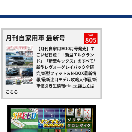
月刊自家用車 最新号
vol.
805
【月刊自家用車10月号発売】す
ごいぜ日産！「新型エルグラン
ド」「新型キックス」のすべて/
新型レヴォーグレイバック全研
究/新型フィット＆N-BOX最新情
報/最新注目モデル攻略大作戦/新
車値引き生情報etc.
→ 詳しくは
こちら