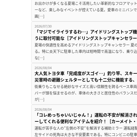
お出かけが多くなる夏場こそ活用したい革新的なフロアマット
ーなど、楽しみなイベントが控えている夏。愛車のミニバン
画[…]
2026/07/30
「マジでイライラするわ…」アイドリングストップ機
うに取付可能な［アイドリングストップキャンセラ
夏場の快適性を高めるアイドリングストップキャンセラー 夏
る。特に炎天下に駐車した車内は短時間で高温になり、乗り
な[…]
2026/08/04
大人気トヨタ車「完成度がスゴイ…」釣り竿、スキー
災害時の避難シェルターとしても十二分に機能する
街乗りもこなせる絶妙なサイズと高い信頼性を誇るベース車両
バーが頭を悩ませるのが、車体の大きさと居住性のバランス
が[…]
2026/08/04
「コレめっちゃいいじゃん！」運転の不安が解消され
ーしてくれる便利なアイテムを紹介！［カーメイト・CZ
運転が苦手な人の”左側の不安”を解消する補助ミラー 運転経
左サイドの死角は大きな不安要素である。特にコンビニの駐