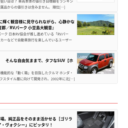
月の狙い目は？ 車両本体の値引き目標額をランキン
品からの値引きは含みません。 順位[…]
亜に輝く観音様に見守られながら、心静かな
郡／RVパーク 小豆島大観音』
ーク 日本RV協会が推し進めている「RVパー
グカーなどで自動車旅行を楽しんでいるユーザー
」 そんな自由気ままで、タフなSUV【ホ
機能的な「動く箱」を目指したクルマ ホンダ・
スタイル層に向けて開発され、2002年に北[…]
登場。純正品をそのまま活かせる［ゴリラ
ア・ヴォクシー」にピッタリ！