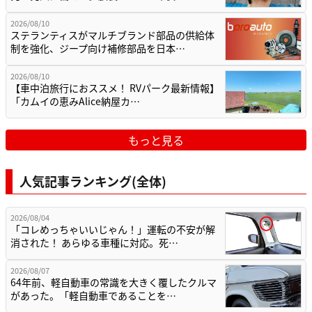
2026/08/10
ステランティスがマルチブランド部品の供給体
制を強化、ジープ向け補修部品を日本…
2026/08/10
【車中泊旅行におススメ！ RVパーク最新情報】
「カムイの恵みAlice納屋カ…
もっと見る
人気記事ランキング(全体)
2026/08/04
「コレめっちゃいいじゃん！」運転の不安が解
消された！ あらゆる車種に対応。死…
2026/08/07
64年前、軽自動車の常識を大きく覆したクルマ
があった。「軽自動車であることを…