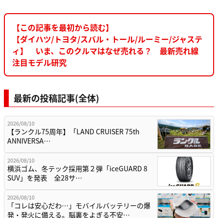
【この記事を最初から読む】
【ダイハツ/トヨタ/スバル・トール/ルーミー/ジャステ
ィ】 いま、このクルマはなぜ売れる？ 最新売れ線
注目モデル研究
最新の投稿記事(全体)
2026/08/10
【ランクル75周年】「LAND CRUISER 75th
ANNIVERSA…
2026/08/10
横浜ゴム、冬テック採用第２弾「iceGUARD 8
SUV」を発表 全28サ…
2026/08/10
「コレは安心だわ…」モバイルバッテリーの爆
発・発火に備える。脳裏をよぎる不安…