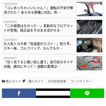
2026/08/04
「コレめっちゃいいじゃん！」運転の不安が解
消された！ あらゆる車種に対応。死…
2026/08/06
「この発想はなかった…」革新的なフロアマッ
トが登場。純正品をそのまま活かせる…
2026/08/04
大人気トヨタ車「完成度がスゴイ…」釣り竿、
スキー板、ゴルフバッグ、なんでもオ…
2026/08/07
「甘く見てると痛い目に遭う」走行前のタイヤ
点検。絶対にやって！ 過酷な夏場は…
購入ガイド
購入ガイド
月刊自家用車
コンパクトカー