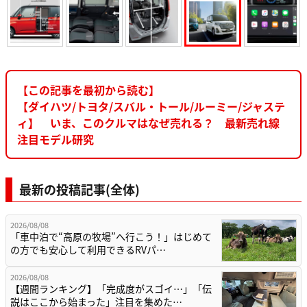
【この記事を最初から読む】
【ダイハツ/トヨタ/スバル・トール/ルーミー/ジャステ
ィ】 いま、このクルマはなぜ売れる？ 最新売れ線
注目モデル研究
最新の投稿記事(全体)
2026/08/08
「車中泊で“高原の牧場”へ行こう！」はじめて
の方でも安心して利用できるRVパ…
2026/08/08
【週間ランキング】「完成度がスゴイ…」「伝
説はここから始まった」注目を集めた…