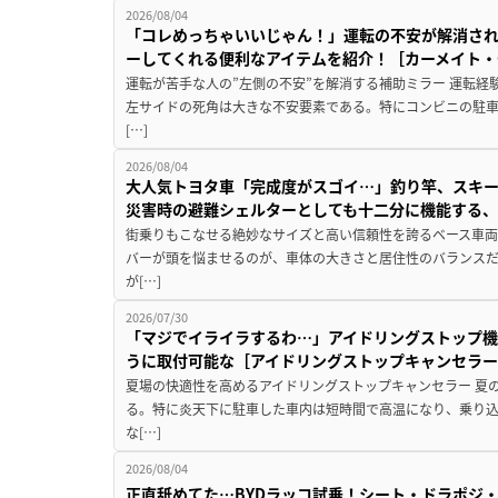
2026/08/04
「コレめっちゃいいじゃん！」運転の不安が解消され
ーしてくれる便利なアイテムを紹介！［カーメイト・CZ
運転が苦手な人の”左側の不安”を解消する補助ミラー 運転経
左サイドの死角は大きな不安要素である。特にコンビニの駐
[…]
2026/08/04
大人気トヨタ車「完成度がスゴイ…」釣り竿、スキー
災害時の避難シェルターとしても十二分に機能する
街乗りもこなせる絶妙なサイズと高い信頼性を誇るベース車両
バーが頭を悩ませるのが、車体の大きさと居住性のバランス
が[…]
2026/07/30
「マジでイライラするわ…」アイドリングストップ機
うに取付可能な［アイドリングストップキャンセラ
夏場の快適性を高めるアイドリングストップキャンセラー 夏
る。特に炎天下に駐車した車内は短時間で高温になり、乗り
な[…]
2026/08/04
正直舐めてた…BYDラッコ試乗！シート・ドラポジ