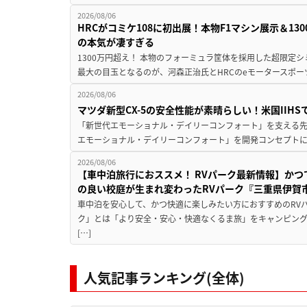
2026/08/06
HRCがコミケ108に初出展！本物F1マシン展示＆1
の本気が凄すぎる
1300万円超え！ 本物のフォーミュラ筐体を採用した超限定
最大の目玉となるのが、河森正治氏とHRCのeモータースポー
2026/08/06
マツダ新型CX-5の安全性能が素晴らしい！米国IIH
「新世代エモーショナル・デイリーコンフォート」を支える先進安
エモーショナル・デイリーコンフォート」を開発コンセプトに
2026/08/06
【車中泊旅行におススメ！ RVパーク最新情報】か
の良い校庭が生まれ変わったRVパーク『三重県伊賀市
車中泊を安心して、かつ快適に楽しみたい方におすすめのRVパ
ク」とは「より安全・安心・快適なくるま旅」をキャンピン
[…]
人気記事ランキング(全体)