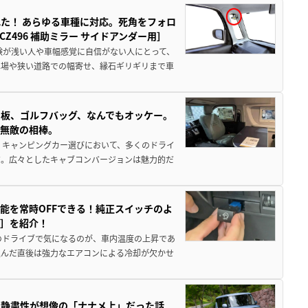
た！ あらゆる車種に対応。死角をフォロ
496 補助ミラー サイドアンダー用］
験が浅い人や車幅感覚に自信がない人にとって、
車場や狭い道路での幅寄せ、縁石ギリギリまで車
板、ゴルフバッグ、なんでもオッケー。
、無敵の相棒。
 キャンピングカー選びにおいて、多くのドライ
だ。広々としたキャブコンバージョンは魅力的だ
能を常時OFFできる！純正スイッチのよ
ー］を紹介！
のドライブで気になるのが、車内温度の上昇であ
込んだ直後は強力なエアコンによる冷却が欠かせ
・静粛性が想像の「ナナメ上」だった話