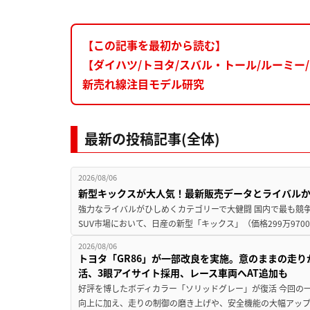
【この記事を最初から読む】
【ダイハツ/トヨタ/スバル・トール/ルーミ
新売れ線注目モデル研究
最新の投稿記事(全体)
2026/08/06
新型キックスが大人気！最新販売データとライバル
強力なライバルがひしめくカテゴリーで大健闘 国内で最も競
SUV市場において、日産の新型「キックス」（価格299万9700～
2026/08/06
トヨタ「GR86」が一部改良を実施。意のままの走
活、3眼アイサイト採用、レース車両へAT追加も
好評を博したボディカラー「ソリッドグレー」が復活 今回の
向上に加え、走りの制御の磨き上げや、安全機能の大幅アップデー