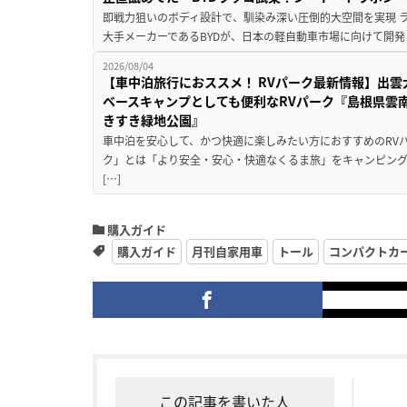
即戦力狙いのボディ設計で、馴染み深い圧倒的大空間を実現 ラ
大手メーカーであるBYDが、日本の軽自動車市場に向けて開発し
2026/08/04
【車中泊旅行におススメ！ RVパーク最新情報】出
ベースキャンプとしても便利なRVパーク『島根県雲南
きすき緑地公園』
車中泊を安心して、かつ快適に楽しみたい方におすすめのRVパ
ク」とは「より安全・安心・快適なくるま旅」をキャンピン
[…]
購入ガイド
購入ガイド
月刊自家用車
トール
コンパクトカ
この記事を書いた人