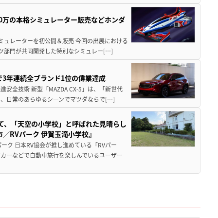
300万の本格シミュレーター販売などホンダ
シミュレーターを初公開＆販売 今回の出展における
ツ部門が共同開発した特別なシミュレー[…]
Sで3年連続全ブランド1位の偉業達成
全技術 新型「MAZDA CX-5」は、「新世代
、日常のあらゆるシーンでマツダならで[…]
つて、「天空の小学校」と呼ばれた見晴らし
／RVパーク 伊賀玉滝小学校』
ーク 日本RV協会が推し進めている「RVパー
グカーなどで自動車旅行を楽しんでいるユーザー