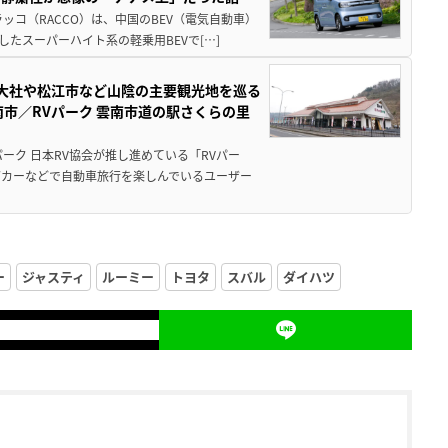
ッコ（RACCO）は、中国のBEV（電気自動車）
たスーパーハイト系の軽乗用BEVで[…]
雲大社や松江市など山陰の主要観光地を巡る
市／RVパーク 雲南市道の駅さくらの里
ーク 日本RV協会が推し進めている「RVパー
グカーなどで自動車旅行を楽しんでいるユーザー
ー
ジャスティ
ルーミー
トヨタ
スバル
ダイハツ