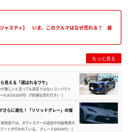
ー/ジャスティ】 いま、このクルマはなぜ売れる？ 最
もっと見る
から見える「選ばれるワケ」
争が激しいと言っても過言ではないコンパクト
424万8200円）が好調な売れ行き[…]
りがさらに進化！「ソリッドグレー」の復
一部改良では、ボディカラーの追加や内装質感の
トが行われている。 グレード6AT6MT[…]