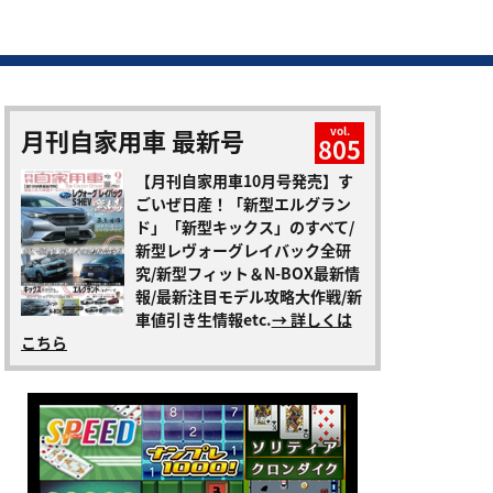
月刊自家用車 最新号
vol.
805
【月刊自家用車10月号発売】す
ごいぜ日産！「新型エルグラン
ド」「新型キックス」のすべて/
新型レヴォーグレイバック全研
究/新型フィット＆N-BOX最新情
報/最新注目モデル攻略大作戦/新
車値引き生情報etc.
→ 詳しくは
こちら