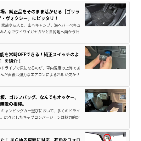
登場。純正品をそのまま活かせる［ゴリラ
ア・ヴォクシー」にピッタリ！
 家族や友人と、山へキャンプ、海へバーベキュ
でみんなでワイワイガヤガヤと目的地へ向かう計
能を常時OFFできる！純正スイッチのよ
ー］を紹介！
のドライブで気になるのが、車内温度の上昇であ
込んだ直後は強力なエアコンによる冷却が欠かせ
板、ゴルフバッグ、なんでもオッケー。
、無敵の相棒。
 キャンピングカー選びにおいて、多くのドライ
だ。広々としたキャブコンバージョンは魅力的だ
た！ あらゆる車種に対応。死角をフォロ