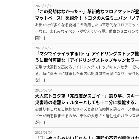
2026/08/06
「この発想はなかった…」革新的なフロアマットが
マットベース］を紹介！ トヨタの人気ミニバン「ノ
お出かけが多くなる夏場こそ活用したい革新的なフロアマット
ーなど、楽しみなイベントが控えている夏。愛車のミニバン
画[…]
2026/07/30
「マジでイライラするわ…」アイドリングストップ機
うに取付可能な［アイドリングストップキャンセラ
夏場の快適性を高めるアイドリングストップキャンセラー 夏
る。特に炎天下に駐車した車内は短時間で高温になり、乗り
な[…]
2026/08/04
大人気トヨタ車「完成度がスゴイ…」釣り竿、スキー
災害時の避難シェルターとしても十二分に機能する
街乗りもこなせる絶妙なサイズと高い信頼性を誇るベース車両
バーが頭を悩ませるのが、車体の大きさと居住性のバランス
が[…]
2026/08/04
「コレめっちゃいいじゃん！」運転の不安が解消され