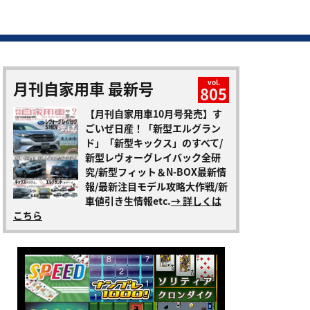
月刊自家用車 最新号
vol.
805
【月刊自家用車10月号発売】す
ごいぜ日産！「新型エルグラン
ド」「新型キックス」のすべて/
新型レヴォーグレイバック全研
究/新型フィット＆N-BOX最新情
報/最新注目モデル攻略大作戦/新
車値引き生情報etc.
→ 詳しくは
こちら