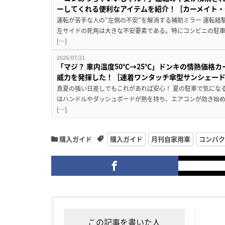
ーしてくれる便利なアイテムを紹介！［カーメイト・CZ
運転が苦手な人の”左側の不安”を解消する補助ミラー 運転経
左サイドの死角は大きな不安要素である。特にコンビニの駐
[…]
2026/07/21
「マジ？ 車内温度50℃→25℃」ドンキの情熱価格
威力を発揮した！［速着ワンタッチ傘型サンシェー
真夏の強い日差しでもこれがあれば安心！ 夏の駐車で気にな
はハンドルやダッシュボードが熱を持ち、エアコンが効き始め
[…]
購入ガイド
購入ガイド
月刊自家用車
コンパク
この記事を書いた人