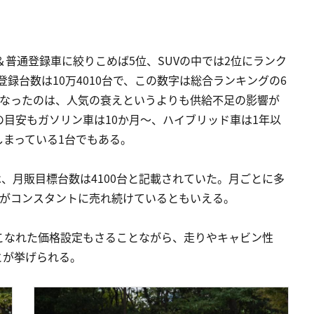
小型＆普通登録車に絞りこめば5位、SUVの中では2位にランク
の登録台数は10万4010台で、この数字は総合ランキングの6
くなったのは、人気の衰えというよりも供給不足の影響が
目安もガソリン車は10か月〜、ハイブリッド車は1年以
まっている1台でもある。
は、月販目標台数は4100台と記載されていた。月ごとに多
数がコンスタントに売れ続けているともいえる。
こなれた価格設定もさることながら、走りやキャビン性
とが挙げられる。