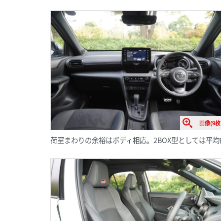
画像(9枚
荷室まわりの余裕はボディ相応。2BOX型としては平