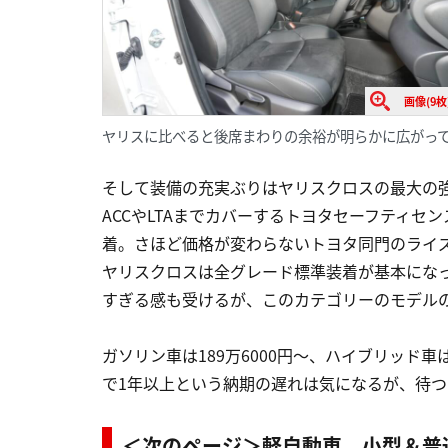
画像(9枚
ヤリスに比べると後席まわりの余裕が明らかに広がって
そして装備の充実ぶりはヤリスクロスの最大の
ACCやLTAまでカバーするトヨタセーフティセ
着。さほど価格が変わらないトヨタ同門のライ
ヤリスクロスは全グレード標準装着が基本にな
すぎる感も受けるが、このカテゴリーのモデル
ガソリン車は189万6000円〜、ハイブリッド車
で1年以上という納期の遅れは気になるが、待つ
＜次のページ＞軽自動車、小型＆普