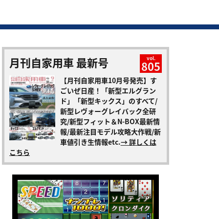
月刊自家用車 最新号
vol.
805
【月刊自家用車10月号発売】す
ごいぜ日産！「新型エルグラン
ド」「新型キックス」のすべて/
新型レヴォーグレイバック全研
究/新型フィット＆N-BOX最新情
報/最新注目モデル攻略大作戦/新
車値引き生情報etc.
→ 詳しくは
こちら