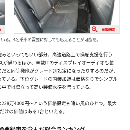
)
画像(9枚)
いる。4名乗車の需要に対しても応えることが可能だ。
強みといってもいい部分。高速道路上で操舵支援を行う
ンスが備わるほか、車載ITのディスプレイオーディオも装
ズだと同等機能がグレード別設定になったりするのだが、
っている。下位グレードの内装加飾は価格なりでシンプル
の中では際立って高い装備水準を誇っている。
は228万4000円〜という価格設定も追い風のひとつ。最大
だけの価値はある1台といえる。
通登録車を含んだ総合ランキング