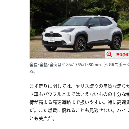
画像(9枚
全長☓全幅☓全高は4185☓1765☓1580mm（※G
る。
まず走りに関しては、ヤリス譲りの良質な走りが楽
ド車もパワフルとまではいえないものの十分な
荷が高まる高速道路まで扱いやすい。特に高速
だ。また燃費に優れることも見逃せない。ハイ
とも美点だ。