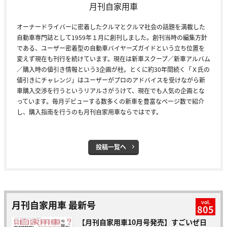
月刊自家用車
オーナードライバーに密着したクルマとクルマ社会の話題を満載した
自動車専門誌として1959年１月に創刊しました。創刊当時の編集方針
である、ユーザー密着型の自動車バイヤーズガイドという立ち位置を
変えず現在も刊行を続けています。現在は新車スクープ／新車アルバム
／購入時の値引き情報という3企画が柱。とくに約30年間続く「Ｘ氏の
値引きにチャレンジ」はユーザーがプロのアドバイスを受けながら新
車購入交渉を行うというリアルさがうけて、現在でも人気の企画とな
っています。毎月デビューする数多くの新車を豊富なページ数で紹介
し、購入指南を行うのも月刊自家用車ならではです。
投稿一覧へ
月刊自家用車 最新号
vol.
805
【月刊自家用車10月号発売】すごいぜ日