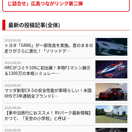
じ詰合せ」広島つながリンク第二弾
最新の投稿記事(全体)
2026/08/06
トヨタ「GR86」が一部改良を実施。意のままの
走りがさらに進化！「ソリッドグ…
2026/08/06
HRCがコミケ108に初出展！本物F1マシン展示
＆1300万の本格シミュレー…
2026/08/06
マツダ新型CX-5の安全性能が素晴らしい！米国
IIHSで3年連続全ブランド1…
2026/08/06
【車中泊旅行におススメ！ RVパーク最新情報】
かつて、「天空の小学校」と呼ば…
2026/08/06