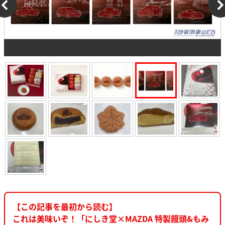
【この記事を最初から読む】
これは美味いぞ！「にしき堂×MAZDA 特製饅頭&もみ