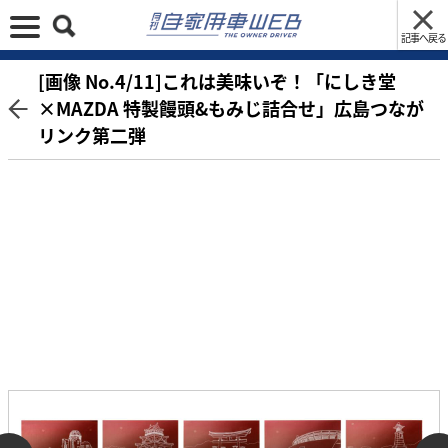
記事へ戻る
[画像 No.4/11]これは美味いぞ！「にしき堂
×MAZDA 特製饅頭&もみじ詰合せ」広島つなが
リンク第二弾