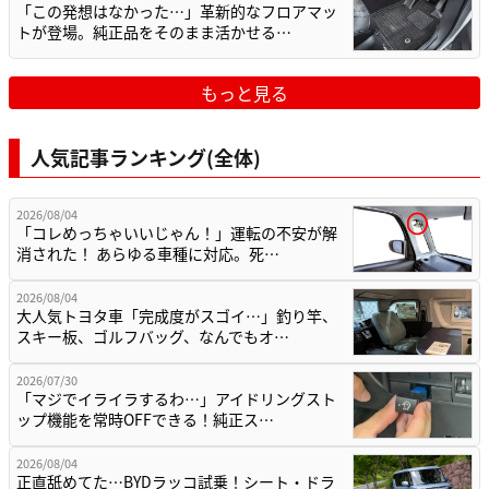
「この発想はなかった…」革新的なフロアマッ
トが登場。純正品をそのまま活かせる…
もっと見る
人気記事ランキング(全体)
2026/08/04
「コレめっちゃいいじゃん！」運転の不安が解
消された！ あらゆる車種に対応。死…
2026/08/04
大人気トヨタ車「完成度がスゴイ…」釣り竿、
スキー板、ゴルフバッグ、なんでもオ…
2026/07/30
「マジでイライラするわ…」アイドリングスト
ップ機能を常時OFFできる！純正ス…
2026/08/04
正直舐めてた…BYDラッコ試乗！シート・ドラ