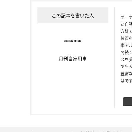
この記事を書いた人
オー
た自
方針
位置
車ア
間続
月刊自家用車
スを
でも
豊富
はで