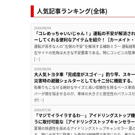
人気記事ランキング(全体)
2026/08/04
「コレめっちゃいいじゃん！」運転の不安が解消され
ーしてくれる便利なアイテムを紹介！［カーメイト・CZ
運転が苦手な人の”左側の不安”を解消する補助ミラー 運転経
左サイドの死角は大きな不安要素である。特にコンビニの駐
[…]
2026/08/04
大人気トヨタ車「完成度がスゴイ…」釣り竿、スキー
災害時の避難シェルターとしても十二分に機能する
街乗りもこなせる絶妙なサイズと高い信頼性を誇るベース車両
バーが頭を悩ませるのが、車体の大きさと居住性のバランス
が[…]
2026/07/30
「マジでイライラするわ…」アイドリングストップ機
うに取付可能な［アイドリングストップキャンセラ
夏場の快適性を高めるアイドリングストップキャンセラー 夏
る。特に炎天下に駐車した車内は短時間で高温になり、乗り