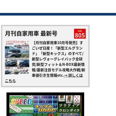
月刊自家用車 最新号
vol.
805
【月刊自家用車10月号発売】す
ごいぜ日産！「新型エルグラン
ド」「新型キックス」のすべて/
新型レヴォーグレイバック全研
究/新型フィット＆N-BOX最新情
報/最新注目モデル攻略大作戦/新
車値引き生情報etc.
→ 詳しくは
こちら