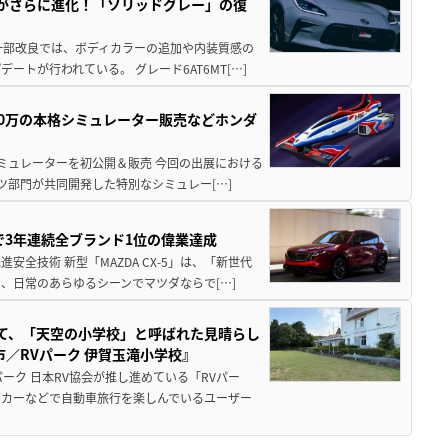
りがさらに進化！「ソリッドグレー」の復
一部改良では、ボディカラーの追加や内装質感の
トが行われている。 グレード6AT6MT[…]
300万の本格シミュレーター販売などホンダ
シミュレーターを初公開＆販売 今回の出展における
ツ部門が共同開発した特別なシミュレー[…]
Sで3年連続全ブランド1位の偉業達成
全技術 新型「MAZDA CX-5」は、「新世代
、日常のあらゆるシーンでマツダならで[…]
つて、「天空の小学校」と呼ばれた見晴らし
／RVパーク 伊賀玉滝小学校』
ーク 日本RV協会が推し進めている「RVパー
グカーなどで自動車旅行を楽しんでいるユーザー