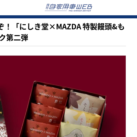
味いぞ！「にしき堂×MAZDA 特製饅頭&も
ク第二弾