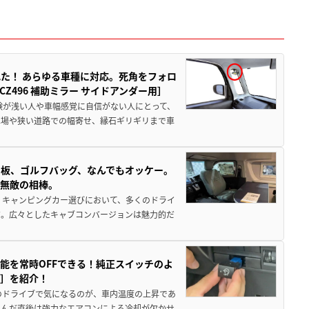
た！ あらゆる車種に対応。死角をフォロ
496 補助ミラー サイドアンダー用］
験が浅い人や車幅感覚に自信がない人にとって、
車場や狭い道路での幅寄せ、縁石ギリギリまで車
板、ゴルフバッグ、なんでもオッケー。
、無敵の相棒。
 キャンピングカー選びにおいて、多くのドライ
だ。広々としたキャブコンバージョンは魅力的だ
能を常時OFFできる！純正スイッチのよ
ー］を紹介！
のドライブで気になるのが、車内温度の上昇であ
込んだ直後は強力なエアコンによる冷却が欠かせ