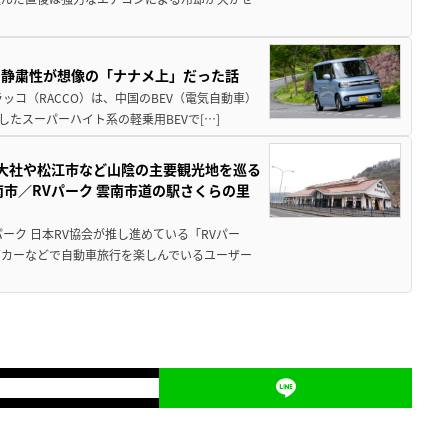
・静粛性が想像の「ナナメ上」だった話
ッコ（RACCO）は、中国のBEV（電気自動車）
たスーパーハイト系の軽乗用BEVで[…]
雲大社や松江市など山陰の主要観光地を巡る
市／RVパーク 雲南市道の駅さくらの里
ーク 日本RV協会が推し進めている「RVパー
グカーなどで自動車旅行を楽しんでいるユーザー