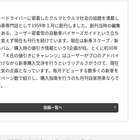
ナードライバーに密着したクルマとクルマ社会の話題を満載し
動車専門誌として1959年１月に創刊しました。創刊当時の編集
である、ユーザー密着型の自動車バイヤーズガイドという立ち
を変えず現在も刊行を続けています。現在は新車スクープ／新
ルバム／購入時の値引き情報という3企画が柱。とくに約30年
く「Ｘ氏の値引きにチャレンジ」はユーザーがプロのアドバイ
受けながら新車購入交渉を行うというリアルさがうけて、現在
人気の企画となっています。毎月デビューする数多くの新車を
なページ数で紹介し、購入指南を行うのも月刊自家用車ならで
す。
投稿一覧へ