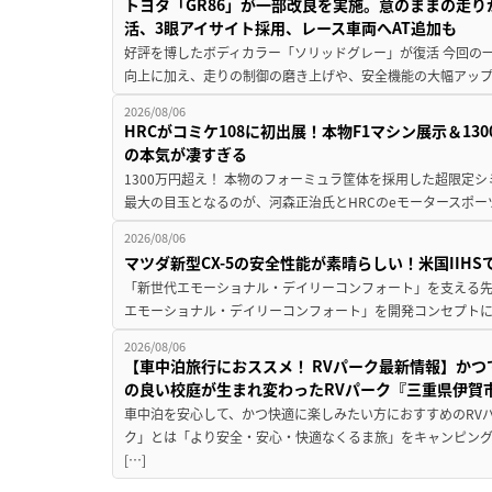
トヨタ「GR86」が一部改良を実施。意のままの走
活、3眼アイサイト採用、レース車両へAT追加も
好評を博したボディカラー「ソリッドグレー」が復活 今回の
向上に加え、走りの制御の磨き上げや、安全機能の大幅アップデー
2026/08/06
HRCがコミケ108に初出展！本物F1マシン展示＆1
の本気が凄すぎる
1300万円超え！ 本物のフォーミュラ筐体を採用した超限定
最大の目玉となるのが、河森正治氏とHRCのeモータースポー
2026/08/06
マツダ新型CX-5の安全性能が素晴らしい！米国IIH
「新世代エモーショナル・デイリーコンフォート」を支える先進安
エモーショナル・デイリーコンフォート」を開発コンセプトに
2026/08/06
【車中泊旅行におススメ！ RVパーク最新情報】か
の良い校庭が生まれ変わったRVパーク『三重県伊賀市
車中泊を安心して、かつ快適に楽しみたい方におすすめのRVパ
ク」とは「より安全・安心・快適なくるま旅」をキャンピン
[…]