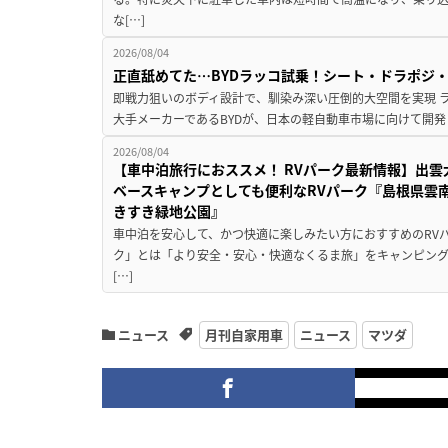
な[…]
2026/08/04
正直舐めてた…BYDラッコ試乗！シート・ドラポジ
即戦力狙いのボディ設計で、馴染み深い圧倒的大空間を実現 ラ
大手メーカーであるBYDが、日本の軽自動車市場に向けて開発し
2026/08/04
【車中泊旅行におススメ！ RVパーク最新情報】出
ベースキャンプとしても便利なRVパーク『島根県雲南
きすき緑地公園』
車中泊を安心して、かつ快適に楽しみたい方におすすめのRVパ
ク」とは「より安全・安心・快適なくるま旅」をキャンピン
[…]
ニュース
月刊自家用車
ニュース
マツダ