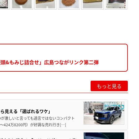
製饅頭&もみじ詰合せ」広島つながリンク第二弾
もっと見る
から見える「選ばれるワケ」
争が激しいと言っても過言ではないコンパクト
424万8200円）が好調な売れ行き[…]