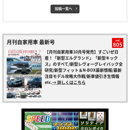
投稿一覧へ
月刊自家用車 最新号
vol.
805
【月刊自家用車10月号発売】すごいぜ日
産！「新型エルグランド」「新型キック
ス」のすべて/新型レヴォーグレイバック全
研究/新型フィット＆N-BOX最新情報/最新
注目モデル攻略大作戦/新車値引き生情報
etc.
→ 詳しくはこちら