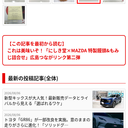
【この記事を最初から読む】
これは美味いぞ！「にしき堂×MAZDA 特製饅頭&もみ
じ詰合せ」広島つながリンク第二弾
最新の投稿記事(全体)
2026/08/06
新型キックスが大人気！最新販売データとライ
バルから見える「選ばれるワケ」
2026/08/06
トヨタ「GR86」が一部改良を実施。意のままの
走りがさらに進化！「ソリッドグ…