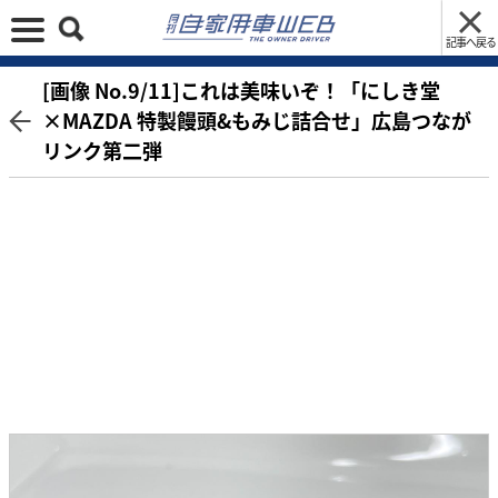
記事へ戻る
[画像 No.9/11]これは美味いぞ！「にしき堂
×MAZDA 特製饅頭&もみじ詰合せ」広島つなが
リンク第二弾