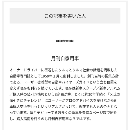
この記事を書いた人
月刊自家用車
オーナードライバーに密着したクルマとクルマ社会の話題を満載した
自動車専門誌として1959年１月に創刊しました。創刊当時の編集方針
である、ユーザー密着型の自動車バイヤーズガイドという立ち位置を
変えず現在も刊行を続けています。現在は新車スクープ／新車アルバム
／購入時の値引き情報という3企画が柱。とくに約30年間続く「Ｘ氏の
値引きにチャレンジ」はユーザーがプロのアドバイスを受けながら新
車購入交渉を行うというリアルさがうけて、現在でも人気の企画とな
っています。毎月デビューする数多くの新車を豊富なページ数で紹介
し、購入指南を行うのも月刊自家用車ならではです。