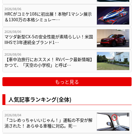
2026/08/06
HRCがコミケ108に初出展！本物F1マシン展示
＆1300万の本格シミュレー…
2026/08/06
マツダ新型CX-5の安全性能が素晴らしい！米国
IIHSで3年連続全ブランド1…
2026/08/06
【車中泊旅行におススメ！ RVパーク最新情報】
かつて、「天空の小学校」と呼ば…
もっと見る
人気記事ランキング(全体)
2026/08/04
「コレめっちゃいいじゃん！」運転の不安が解
消された！ あらゆる車種に対応。死…