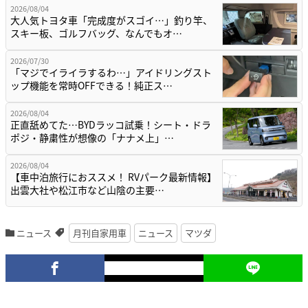
2026/08/04
大人気トヨタ車「完成度がスゴイ…」釣り竿、
スキー板、ゴルフバッグ、なんでもオ…
2026/07/30
「マジでイライラするわ…」アイドリングスト
ップ機能を常時OFFできる！純正ス…
2026/08/04
正直舐めてた…BYDラッコ試乗！シート・ドラ
ポジ・静粛性が想像の「ナナメ上」…
2026/08/04
【車中泊旅行におススメ！ RVパーク最新情報】
出雲大社や松江市など山陰の主要…
ニュース
月刊自家用車
ニュース
マツダ