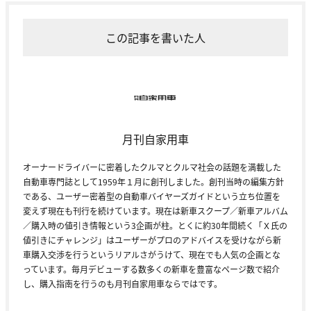
この記事を書いた人
月刊自家用車
オーナードライバーに密着したクルマとクルマ社会の話題を満載した
自動車専門誌として1959年１月に創刊しました。創刊当時の編集方針
である、ユーザー密着型の自動車バイヤーズガイドという立ち位置を
変えず現在も刊行を続けています。現在は新車スクープ／新車アルバム
／購入時の値引き情報という3企画が柱。とくに約30年間続く「Ｘ氏の
値引きにチャレンジ」はユーザーがプロのアドバイスを受けながら新
車購入交渉を行うというリアルさがうけて、現在でも人気の企画とな
っています。毎月デビューする数多くの新車を豊富なページ数で紹介
し、購入指南を行うのも月刊自家用車ならではです。