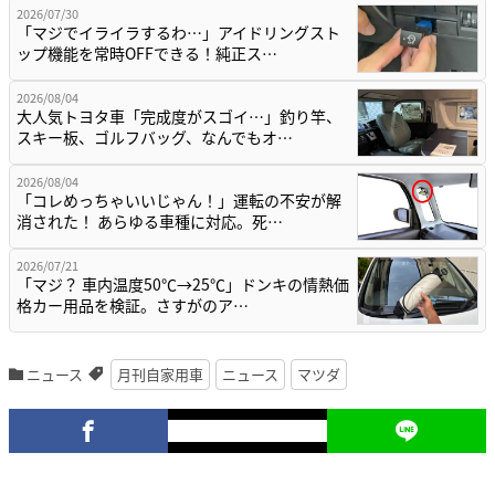
2026/07/30
「マジでイライラするわ…」アイドリングスト
ップ機能を常時OFFできる！純正ス…
2026/08/04
大人気トヨタ車「完成度がスゴイ…」釣り竿、
スキー板、ゴルフバッグ、なんでもオ…
2026/08/04
「コレめっちゃいいじゃん！」運転の不安が解
消された！ あらゆる車種に対応。死…
2026/07/21
「マジ？ 車内温度50℃→25℃」ドンキの情熱価
格カー用品を検証。さすがのア…
ニュース
月刊自家用車
ニュース
マツダ