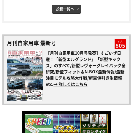
投稿一覧へ
月刊自家用車 最新号
vol.
805
【月刊自家用車10月号発売】すごいぜ日
産！「新型エルグランド」「新型キック
ス」のすべて/新型レヴォーグレイバック全
研究/新型フィット＆N-BOX最新情報/最新
注目モデル攻略大作戦/新車値引き生情報
etc.
→ 詳しくはこちら