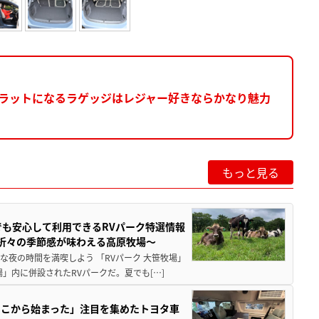
フラットになるラゲッジはレジャー好きならかなり魅力
】
もっと見る
でも安心して利用できるRVパーク特選情報
季折々の季節感が味わえる高原牧場～
夜の時間を満喫しよう 「RVパーク 大笹牧場」
」内に併設されたRVパークだ。夏でも[…]
ここから始まった」注目を集めたトヨタ車