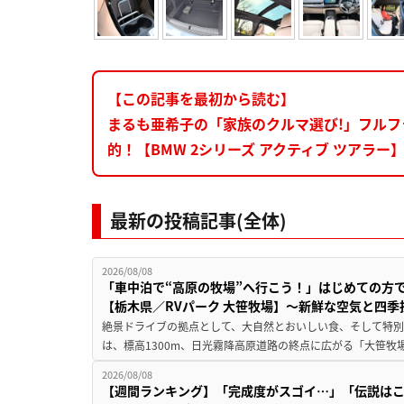
【この記事を最初から読む】
まるも亜希子の「家族のクルマ選び!」フル
的！【BMW 2シリーズ アクティブ ツアラー
最新の投稿記事(全体)
2026/08/08
「車中泊で“高原の牧場”へ行こう！」はじめての方
【栃木県／RVパーク 大笹牧場】～新鮮な空気と四
絶景ドライブの拠点として、大自然とおいしい食、そして特別な
は、標高1300m、日光霧降高原道路の終点に広がる「大笹牧場
2026/08/08
【週間ランキング】「完成度がスゴイ…」「伝説は