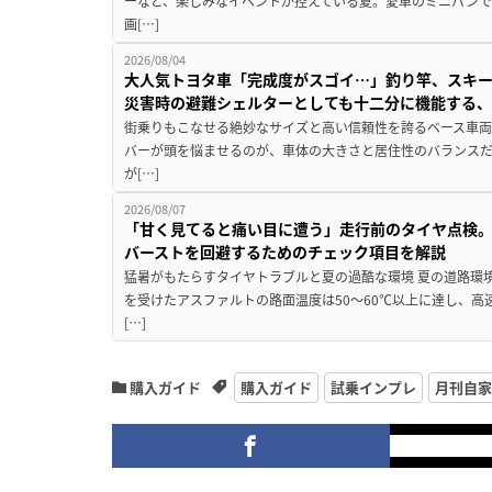
ーなど、楽しみなイベントが控えている夏。愛車のミニバン
画[…]
2026/08/04
大人気トヨタ車「完成度がスゴイ…」釣り竿、スキー
災害時の避難シェルターとしても十二分に機能する
街乗りもこなせる絶妙なサイズと高い信頼性を誇るベース車両
バーが頭を悩ませるのが、車体の大きさと居住性のバランス
が[…]
2026/08/07
「甘く見てると痛い目に遭う」走行前のタイヤ点検。
バーストを回避するためのチェック項目を解説
猛暑がもたらすタイヤトラブルと夏の過酷な環境 夏の道路環
を受けたアスファルトの路面温度は50〜60℃以上に達し、
[…]
購入ガイド
購入ガイド
試乗インプレ
月刊自家