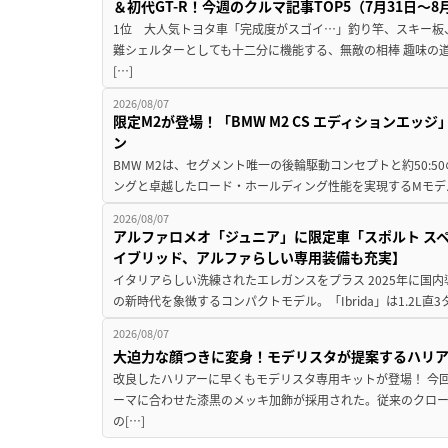
＆初代GT-R！今週のクルマ記事TOP5（7月31日〜8
1位 大人気トヨタ車「完成度がスゴイ…」釣り竿、スキー板
難シェルターとしても十二分に機能する、無敵の相棒 趣味の
[…]
2026/08/07
限定M2が登場！「BMW M2 CS エディションエッジ
ン
BMW M2は、セグメント唯一の後輪駆動コンセプトと約50:
ングと卓越したロード・ホールディング性能を実現するMモデル。BMW 
2026/08/07
アルファロメオ「ジュニア」に限定車「スポルト スペ
イブリッド、アルファらしい専用装備も充実】
イタリアらしい洗練されたエレガンスをプラス 2025年に国内
の新時代を象徴するコンパクトモデル。「Ibrida」は1.2L直3
2026/08/07
大迫力な顔つきに変身！モデリスタが提案するハリ
改良したハリアーに早くもモデリスタ専用キットが登場！ 今
ーマに合わせた漆黒のメッキ加飾が採用された。従来のクロ
の[…]