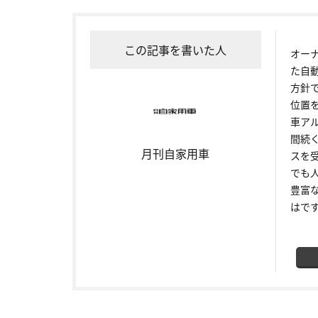
この記事を書いた人
オー
た自
方針
位置
車ア
間続
月刊自家用車
スを
でも
豊富
はで