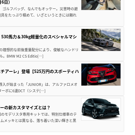
月6日）
、ゴルフバッグ、なんでもオッケー。災害時の避
道具をたっぷり積めて、いざというときには頼れ
」530馬力＆30kg軽量化のスペシャルマシ
50の理想的な前後重量配分により、俊敏なハンドリ
M2 CS Editio[…]
チアーレ」登場【525万円のスポーティハ
導入が始まった「JUNIOR」は、アルファロメオ
ターボに6速DCT（システ[…]
アーの新カスタマイズとは？
回のモデリスタ専用キットでは、特別仕様車のテ
ームメッキとは異なる、落ち着いた深い輝きと黒