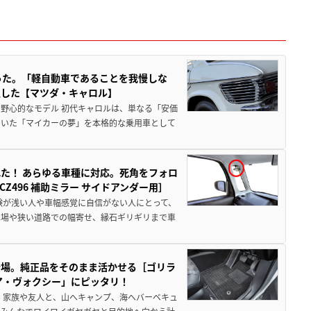
った。「軽自動車であることを我慢しな
生した【マツダ・キャロル】
野心的なモデル 初代キャロルは、単なる「安価
ていた「マイカーの夢」を本格的な乗用車として
た！ あらゆる車種に対応。死角をフォロ
496 補助ミラー サイドアンダー用］
験が浅い人や車幅感覚に自信がない人にとって、
車場や狭い道路での幅寄せ、縁石ギリギリまで車
登場。純正品をそのまま活かせる［ゴリラ
ア・ヴォクシー」にピッタリ！
 家族や友人と、山へキャンプ、海へバーベキュ