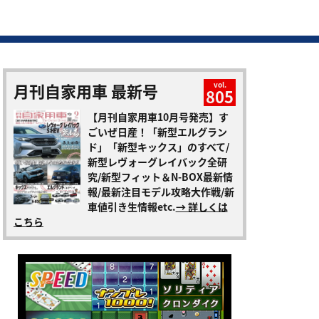
月刊自家用車 最新号
vol.
805
【月刊自家用車10月号発売】す
ごいぜ日産！「新型エルグラン
ド」「新型キックス」のすべて/
新型レヴォーグレイバック全研
究/新型フィット＆N-BOX最新情
報/最新注目モデル攻略大作戦/新
車値引き生情報etc.
→ 詳しくは
こちら