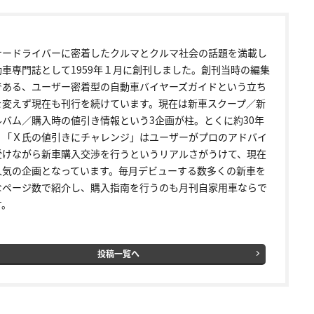
ナードライバーに密着したクルマとクルマ社会の話題を満載し
動車専門誌として1959年１月に創刊しました。創刊当時の編集
である、ユーザー密着型の自動車バイヤーズガイドという立ち
を変えず現在も刊行を続けています。現在は新車スクープ／新
ルバム／購入時の値引き情報という3企画が柱。とくに約30年
く「Ｘ氏の値引きにチャレンジ」はユーザーがプロのアドバイ
受けながら新車購入交渉を行うというリアルさがうけて、現在
人気の企画となっています。毎月デビューする数多くの新車を
なページ数で紹介し、購入指南を行うのも月刊自家用車ならで
す。
投稿一覧へ