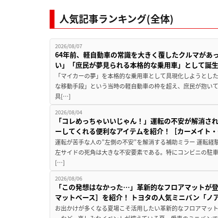
人気記事ランキング(全体)
2026/08/07
64年前、軽自動車の常識を大きく覆したクルマがあ
い」「庶民が夢見られる本格的な乗用車」として誕
「マイカーの夢」を本格的な乗用車として具現化しようとした
な移動手段」という当時の軽自動車の枠を超え、庶民が抱い
具[…]
2026/08/04
「コレめっちゃいいじゃん！」運転の不安が解消され
ーしてくれる便利なアイテムを紹介！［カーメイト・CZ
運転が苦手な人の”左側の不安”を解消する補助ミラー 運転経
左サイドの死角は大きな不安要素である。特にコンビニの駐
[…]
2026/08/06
「この発想はなかった…」革新的なフロアマットが
マットベース］を紹介！ トヨタの人気ミニバン「ノ
お出かけが多くなる夏場こそ活用したい革新的なフロアマット