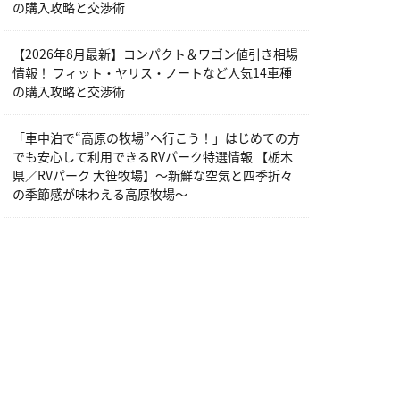
の購入攻略と交渉術
【2026年8月最新】コンパクト＆ワゴン値引き相場
情報！ フィット・ヤリス・ノートなど人気14車種
の購入攻略と交渉術
「車中泊で“高原の牧場”へ行こう！」はじめての方
でも安心して利用できるRVパーク特選情報 【栃木
県／RVパーク 大笹牧場】～新鮮な空気と四季折々
の季節感が味わえる高原牧場～