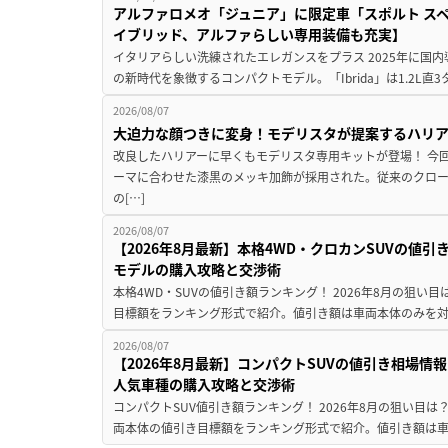
アルファロメオ「ジュニア」に限定車「スポルト スペ
イブリッド、アルファらしい専用装備も充実】
イタリアらしい洗練されたエレガンスをプラス 2025年に国内
の新時代を象徴するコンパクトモデル。「Ibrida」は1.2L直3
2026/08/07
大迫力な顔つきに変身！モデリスタが提案するハリ
改良したハリアーに早くもモデリスタ専用キットが登場！ 今
ーマに合わせた漆黒のメッキ加飾が採用された。従来のクロ
の[…]
2026/08/07
【2026年8月最新】本格4WD・クロカンSUVの値
モデルの購入攻略と交渉術
本格4WD・SUVの値引き額ランキング！ 2026年8月の狙い目
目標額をランキング形式で紹介。値引き額は車両本体のみを対
2026/08/07
【2026年8月最新】コンパクトSUVの値引き相場情報
人気車種の購入攻略と交渉術
コンパクトSUV値引き額ランキング！ 2026年8月の狙い目は？
両本体の値引き目標額をランキング形式で紹介。値引き額は車