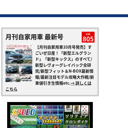
月刊自家用車 最新号
vol.
805
【月刊自家用車10月号発売】す
ごいぜ日産！「新型エルグラン
ド」「新型キックス」のすべて/
新型レヴォーグレイバック全研
究/新型フィット＆N-BOX最新情
報/最新注目モデル攻略大作戦/新
車値引き生情報etc.
→ 詳しくは
こちら