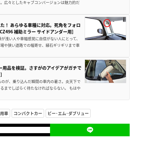
だ。広々としたキャブコンバージョンは魅力的だ
た！ あらゆる車種に対応。死角をフォロ
496 補助ミラー サイドアンダー用］
験が浅い人や車幅感覚に自信がない人にとって、
車場や狭い道路での幅寄せ、縁石ギリギリまで車
カー用品を検証。さすがのアイデアがガチで
ド］
るのが、乗り込んだ瞬間の車内の暑さ。炎天下で
るまでしばらく待たなければならない。 もはや
用車
コンパクトカー
ビー･エム･ダブリュー