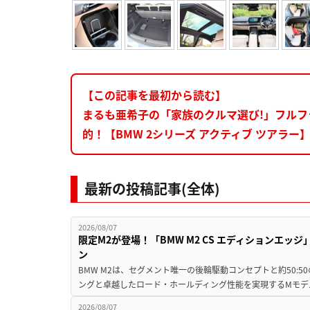
【この記事を最初から読む】
まるも亜希子の「家族のクルマ選び!」フル
的！【BMW 2シリーズ アクティブ ツアラー
最新の投稿記事(全体)
2026/08/07
限定M2が登場！「BMW M2 CS エディションエッジ
ン
BMW M2は、セグメント唯一の後輪駆動コンセプトと約50:
ングと卓越したロード・ホールディング性能を実現するMモデル。BMW 
2026/08/07