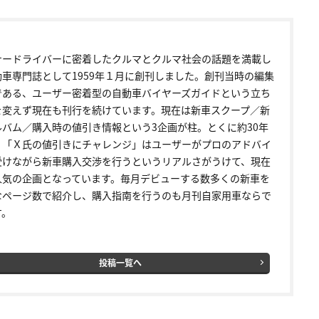
ナードライバーに密着したクルマとクルマ社会の話題を満載し
動車専門誌として1959年１月に創刊しました。創刊当時の編集
である、ユーザー密着型の自動車バイヤーズガイドという立ち
を変えず現在も刊行を続けています。現在は新車スクープ／新
ルバム／購入時の値引き情報という3企画が柱。とくに約30年
く「Ｘ氏の値引きにチャレンジ」はユーザーがプロのアドバイ
受けながら新車購入交渉を行うというリアルさがうけて、現在
人気の企画となっています。毎月デビューする数多くの新車を
なページ数で紹介し、購入指南を行うのも月刊自家用車ならで
す。
投稿一覧へ