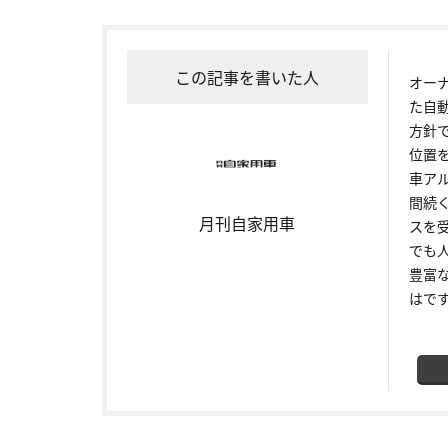
この記事を書いた人
オー
た自
方針
位置
車ア
間続
月刊自家用車
スを
でも
豊富
はで