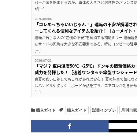
バーが頭を悩ませるのが、車体の大きさと居住性のバランス
が[…]
2026/08/04
「コレめっちゃいいじゃん！」運転の不安が解消され
ーしてくれる便利なアイテムを紹介！［カーメイト・CZ
運転が苦手な人の”左側の不安”を解消する補助ミラー 運転経
左サイドの死角は大きな不安要素である。特にコンビニの駐
[…]
2026/07/21
「マジ？ 車内温度50℃→25℃」ドンキの情熱価格
威力を発揮した！［速着ワンタッチ傘型サンシェー
真夏の強い日差しでもこれがあれば安心！ 夏の駐車で気にな
はハンドルやダッシュボードが熱を持ち、エアコンが効き始め
[…]
購入ガイド
購入ガイド
試乗インプレ
月刊自家