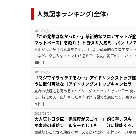
人気記事ランキング(全体)
2026/08/06
「この発想はなかった…」革新的なフロアマットが
マットベース］を紹介！ トヨタの人気ミニバン「ノ
お出かけが多くなる夏場こそ活用したい革新的なフロアマット
ーなど、楽しみなイベントが控えている夏。愛車のミニバン
画[…]
2026/07/30
「マジでイライラするわ…」アイドリングストップ機
うに取付可能な［アイドリングストップキャンセラ
夏場の快適性を高めるアイドリングストップキャンセラー 夏
る。特に炎天下に駐車した車内は短時間で高温になり、乗り
な[…]
2026/08/04
大人気トヨタ車「完成度がスゴイ…」釣り竿、スキー
災害時の避難シェルターとしても十二分に機能する
街乗りもこなせる絶妙なサイズと高い信頼性を誇るベース車両