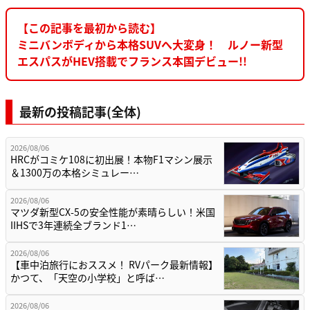
【この記事を最初から読む】
ミニバンボディから本格SUVへ大変身！ ルノー新型
エスパスがHEV搭載でフランス本国デビュー!!
最新の投稿記事(全体)
2026/08/06
HRCがコミケ108に初出展！本物F1マシン展示
＆1300万の本格シミュレー…
2026/08/06
マツダ新型CX-5の安全性能が素晴らしい！米国
IIHSで3年連続全ブランド1…
2026/08/06
【車中泊旅行におススメ！ RVパーク最新情報】
かつて、「天空の小学校」と呼ば…
2026/08/06