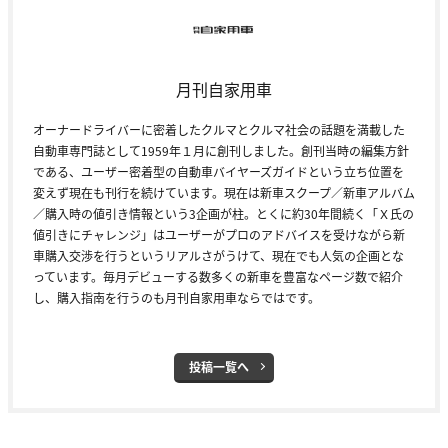
月刊自家用車
オーナードライバーに密着したクルマとクルマ社会の話題を満載した
自動車専門誌として1959年１月に創刊しました。創刊当時の編集方針
である、ユーザー密着型の自動車バイヤーズガイドという立ち位置を
変えず現在も刊行を続けています。現在は新車スクープ／新車アルバム
／購入時の値引き情報という3企画が柱。とくに約30年間続く「Ｘ氏の
値引きにチャレンジ」はユーザーがプロのアドバイスを受けながら新
車購入交渉を行うというリアルさがうけて、現在でも人気の企画とな
っています。毎月デビューする数多くの新車を豊富なページ数で紹介
し、購入指南を行うのも月刊自家用車ならではです。
投稿一覧へ