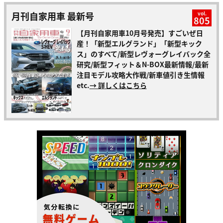
月刊自家用車 最新号
vol.
805
【月刊自家用車10月号発売】すごいぜ日
産！「新型エルグランド」「新型キック
ス」のすべて/新型レヴォーグレイバック全
研究/新型フィット＆N-BOX最新情報/最新
注目モデル攻略大作戦/新車値引き生情報
etc.
→ 詳しくはこちら