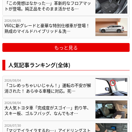
「この発想はなかった…」革新的なフロアマッ
トが登場。純正品をそのまま活かせる…
2026/08/05
V60に新グレードと豪華な特別仕様車が登場！
熟成のマイルドハイブリッド＆洗…
もっと見る
人気記事ランキング(全体)
2026/08/04
「コレめっちゃいいじゃん！」運転の不安が解
消された！ あらゆる車種に対応。死…
2026/08/04
大人気トヨタ車「完成度がスゴイ…」釣り竿、
スキー板、ゴルフバッグ、なんでもオ…
2026/07/30
「マジでイライラするわ…」アイドリングスト