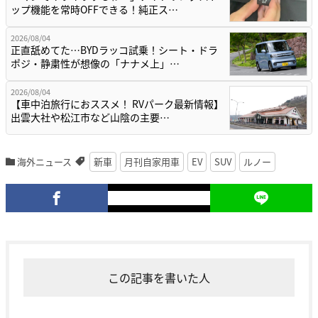
ップ機能を常時OFFできる！純正ス…
2026/08/04
正直舐めてた…BYDラッコ試乗！シート・ドラ
ポジ・静粛性が想像の「ナナメ上」…
2026/08/04
【車中泊旅行におススメ！ RVパーク最新情報】
出雲大社や松江市など山陰の主要…
海外ニュース
新車
月刊自家用車
EV
SUV
ルノー
この記事を書いた人