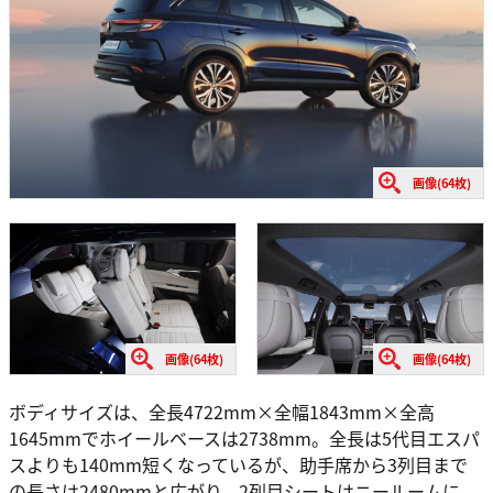
画像(64枚)
画像(64枚)
画像(64枚)
ボディサイズは、全長4722mm×全幅1843mm×全高
1645mmでホイールベースは2738mm。全長は5代目エスパ
スよりも140mm短くなっているが、助手席から3列目まで
の長さは2480mmと広がり、2列目シートはニールームに