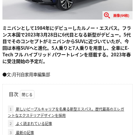
画像(64枚)
ミニバンとして1984年にデビューしたルノー・エスパス。フラ
ンス本国で2023年3月28日に6代目となる新型がデビュー。5代
目でそのコンセプトがミニバンからSUVに近づいていたが、今
回は本格SUVへと進化。5人乗りと7人乗りを用意し、全車にE-
Tech フル ハイブリッド パワートレインを搭載する。2023年春
に受注開始の予定だ。
●文:月刊自家用車編集部
目次
1
新しいピープルキャリアを名乗る新型エスパス。歴代最高のエレガ
ントなエクステリアデザインを採用
2
よく読まれている記事
3
最新の記事