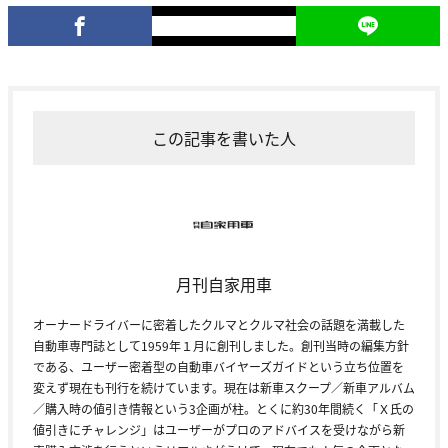
この記事を書いた人
月刊自家用車
オーナードライバーに密着したクルマとクルマ社会の話題を満載した
自動車専門誌として1959年１月に創刊しました。創刊当時の編集方針
である、ユーザー密着型の自動車バイヤーズガイドという立ち位置を
変えず現在も刊行を続けています。現在は新車スクープ／新車アルバム
／購入時の値引き情報という3企画が柱。とくに約30年間続く「Ｘ氏の
値引きにチャレンジ」はユーザーがプロのアドバイスを受けながら新