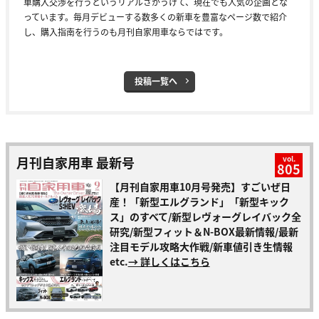
車購入交渉を行うというリアルさがうけて、現在でも人気の企画とな
っています。毎月デビューする数多くの新車を豊富なページ数で紹介
し、購入指南を行うのも月刊自家用車ならではです。
投稿一覧へ
月刊自家用車 最新号
vol.
805
【月刊自家用車10月号発売】すごいぜ日
産！「新型エルグランド」「新型キック
ス」のすべて/新型レヴォーグレイバック全
研究/新型フィット＆N-BOX最新情報/最新
注目モデル攻略大作戦/新車値引き生情報
etc.
→ 詳しくはこちら