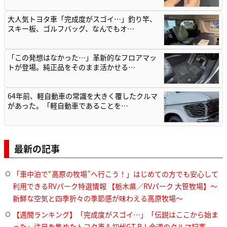
大人気トヨタ車「完成度がスゴイ…」釣り竿、
スキー板、ゴルフバッグ、なんでもオ…
「この発想はなかった…」革新的なフロアマッ
トが登場。純正品をそのまま活かせる…
64年前、軽自動車の常識を大きく覆したクルマ
があった。「軽自動車であることを…
最新の記事
「車中泊で“高原の牧場”へ行こう！」はじめての方でも安心して
利用できるRVパーク特選情報 【栃木県／RVパーク 大笹牧場】～
新鮮な空気と四季折々の季節感が味わえる高原牧場～
【週間ランキング】「完成度がスゴイ…」「伝説はここから始ま
った」注目を集めたトヨタ車＆初代GT-R！今週のクルマ記事