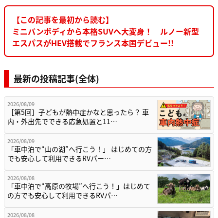
【この記事を最初から読む】
ミニバンボディから本格SUVへ大変身！ ルノー新型
エスパスがHEV搭載でフランス本国デビュー!!
最新の投稿記事(全体)
2026/08/09
［第5回］子どもが熱中症かなと思ったら？ 車
内・外出先でできる応急処置と11…
2026/08/09
「車中泊で“山の湖”へ行こう！」 はじめての方
でも安心して利用できるRVパー…
2026/08/08
「車中泊で“高原の牧場”へ行こう！」はじめて
の方でも安心して利用できるRVパ…
2026/08/08