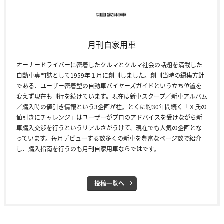
月刊自家用車
オーナードライバーに密着したクルマとクルマ社会の話題を満載した
自動車専門誌として1959年１月に創刊しました。創刊当時の編集方針
である、ユーザー密着型の自動車バイヤーズガイドという立ち位置を
変えず現在も刊行を続けています。現在は新車スクープ／新車アルバム
／購入時の値引き情報という3企画が柱。とくに約30年間続く「Ｘ氏の
値引きにチャレンジ」はユーザーがプロのアドバイスを受けながら新
車購入交渉を行うというリアルさがうけて、現在でも人気の企画とな
っています。毎月デビューする数多くの新車を豊富なページ数で紹介
し、購入指南を行うのも月刊自家用車ならではです。
投稿一覧へ