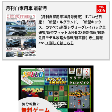
月刊自家用車 最新号
vol.
805
【月刊自家用車10月号発売】すごいぜ日
産！「新型エルグランド」「新型キック
ス」のすべて/新型レヴォーグレイバック全
研究/新型フィット＆N-BOX最新情報/最新
注目モデル攻略大作戦/新車値引き生情報
etc.
→ 詳しくはこちら