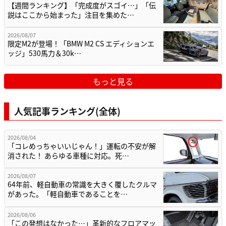
【週間ランキング】「完成度がスゴイ…」「伝
説はここから始まった」注目を集めた…
2026/08/07
限定M2が登場！「BMW M2 CS エディションエ
ッジ」530馬力＆30k…
もっと見る
人気記事ランキング(全体)
2026/08/04
「コレめっちゃいいじゃん！」運転の不安が解
消された！ あらゆる車種に対応。死…
2026/08/07
64年前、軽自動車の常識を大きく覆したクルマ
があった。「軽自動車であることを…
2026/08/06
「この発想はなかった…」革新的なフロアマッ