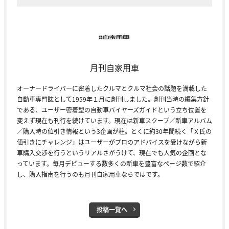
月刊自家用車
オーナードライバーに密着したクルマとクルマ社会の話題を満載した
自動車専門誌として1959年１月に創刊しました。創刊当時の編集方針
である、ユーザー密着型の自動車バイヤーズガイドという立ち位置を
変えず現在も刊行を続けています。現在は新車スクープ／新車アルバム
／購入時の値引き情報という3企画が柱。とくに約30年間続く「Ｘ氏の
値引きにチャレンジ」はユーザーがプロのアドバイスを受けながら新
車購入交渉を行うというリアルさがうけて、現在でも人気の企画とな
っています。毎月デビューする数多くの新車を豊富なページ数で紹介
し、購入指南を行うのも月刊自家用車ならではです。
投稿一覧へ