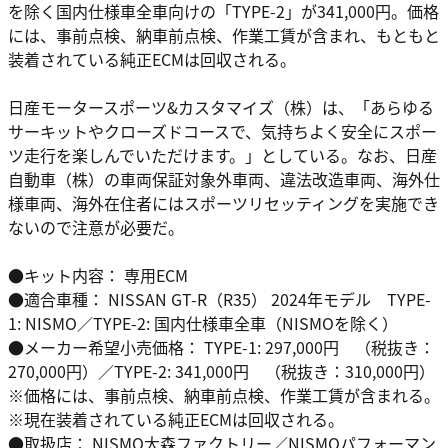
を除く国内仕様車全車向けの「TYPE-2」が341,000円。価格
には、事前点検、納車前点検、作業工賃が含まれ、もともと
装着されている純正ECMは回収される。
日産モータースポーツ&カスタマイズ（株）は、「あらゆる
サーキットやクローズドコースで、気持ちよく安全にスポー
ツ走行を楽しんでいただけます。」としている。なお、日産
自動車（株）の車両保証対象外車両、違法改造車両、海外仕
様車両、海外在住者にはスポーツリセッティングを実施でき
ないので注意が必要だ。
●キット内容： 専用ECM
●適合車種： NISSAN GT-R（R35） 2024年モデル TYPE-
1: NISMO／TYPE-2: 国内仕様車全車（NISMOを除く）
●メーカー希望小売価格： TYPE-1: 297,000円 （税抜き：
270,000円）／TYPE-2: 341,000円 （税抜き：310,000円）
※価格には、事前点検、納車前点検、作業工賃が含まれる。
※現在装着されている純正ECMは回収される。
●取扱店： NISMO大森ファクトリー／NISMOパフォーマン