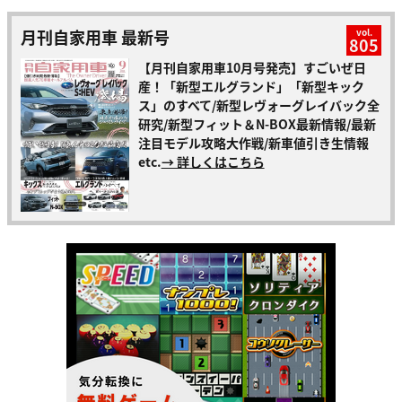
月刊自家用車 最新号
vol.
805
【月刊自家用車10月号発売】すごいぜ日
産！「新型エルグランド」「新型キック
ス」のすべて/新型レヴォーグレイバック全
研究/新型フィット＆N-BOX最新情報/最新
注目モデル攻略大作戦/新車値引き生情報
etc.
→ 詳しくはこちら