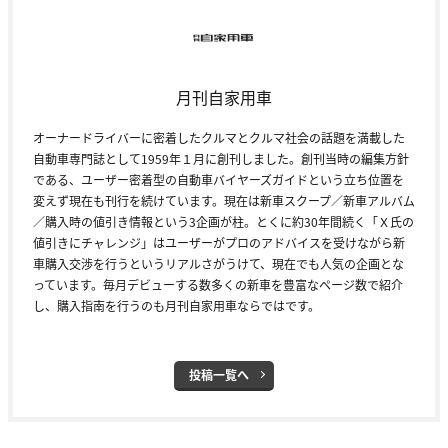
月刊自家用車
オーナードライバーに密着したクルマとクルマ社会の話題を満載した
自動車専門誌として1959年１月に創刊しました。創刊当時の編集方針
である、ユーザー密着型の自動車バイヤーズガイドという立ち位置を
変えず現在も刊行を続けています。現在は新車スクープ／新車アルバム
／購入時の値引き情報という3企画が柱。とくに約30年間続く「Ｘ氏の
値引きにチャレンジ」はユーザーがプロのアドバイスを受けながら新
車購入交渉を行うというリアルさがうけて、現在でも人気の企画とな
っています。毎月デビューする数多くの新車を豊富なページ数で紹介
し、購入指南を行うのも月刊自家用車ならではです。
投稿一覧へ