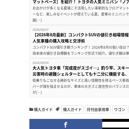
マットベース］を紹介！ トヨタの人気ミニバン「ノ
お出かけが多くなる夏場こそ活用したい革新的なフロアマット
ーなど、楽しみなイベントが控えている夏。愛車のミニバン
画[…]
2026/08/07
【2026年8月最新】コンパクトSUVの値引き相場情報
人気車種の購入攻略と交渉術
コンパクトSUV値引き額ランキング！ 2026年8月の狙い目は？
両本体の値引き目標額をランキング形式で紹介。値引き額は車
2026/08/04
大人気トヨタ車「完成度がスゴイ…」釣り竿、スキー
災害時の避難シェルターとしても十二分に機能する
街乗りもこなせる絶妙なサイズと高い信頼性を誇るベース車両
バーが頭を悩ませるのが、車体の大きさと居住性のバランス
が[…]
購入ガイド
購入ガイド
月刊自家用車
ワゴン