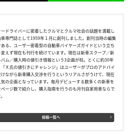
ナードライバーに密着したクルマとクルマ社会の話題を満載し
動車専門誌として1959年１月に創刊しました。創刊当時の編集
である、ユーザー密着型の自動車バイヤーズガイドという立ち
を変えず現在も刊行を続けています。現在は新車スクープ／新
ルバム／購入時の値引き情報という3企画が柱。とくに約30年
く「Ｘ氏の値引きにチャレンジ」はユーザーがプロのアドバイ
受けながら新車購入交渉を行うというリアルさがうけて、現在
人気の企画となっています。毎月デビューする数多くの新車を
なページ数で紹介し、購入指南を行うのも月刊自家用車ならで
す。
投稿一覧へ