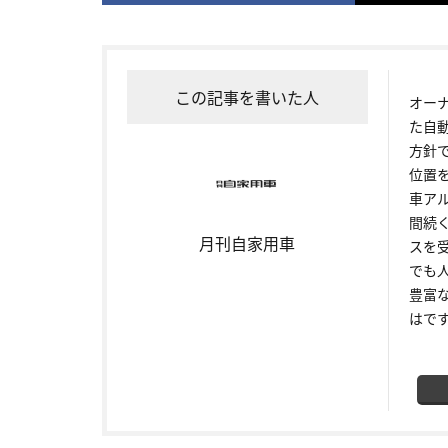
この記事を書いた人
オー
た自
方針
位置
車ア
間続
月刊自家用車
スを
でも
豊富
はで