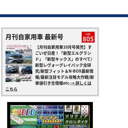
月刊自家用車 最新号
vol.
805
【月刊自家用車10月号発売】す
ごいぜ日産！「新型エルグラン
ド」「新型キックス」のすべて/
新型レヴォーグレイバック全研
究/新型フィット＆N-BOX最新情
報/最新注目モデル攻略大作戦/新
車値引き生情報etc.
→ 詳しくは
こちら