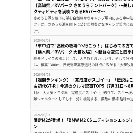
【高知県／RVパーク さめうらテントパーク】～美
クティビティを満喫できるRVパーク～
さめうら湖を眼下に望む自然豊かなキャンプ場内にある車中泊専
ク」は、さめうら湖を眼下に望む自然豊かなキャンプ場内にあ
[…]
2026/08/08
「車中泊で“高原の牧場”へ行こう！」はじめての方
【栃木県／RVパーク 大笹牧場】～新鮮な空気と四
絶景ドライブの拠点として、大自然とおいしい食、そして特別な
は、標高1300m、日光霧降高原道路の終点に広がる「大笹牧場
2026/08/08
【週間ランキング】「完成度がスゴイ…」「伝説は
＆初代GT-R！今週のクルマ記事TOP5（7月31日〜8
1位 大人気トヨタ車「完成度がスゴイ…」釣り竿、スキー板
難シェルターとしても十二分に機能する、無敵の相棒 趣味の
[…]
2026/08/07
限定M2が登場！「BMW M2 CS エディションエッジ
ン
BMW M2は、セグメント唯一の後輪駆動コンセプトと約50: