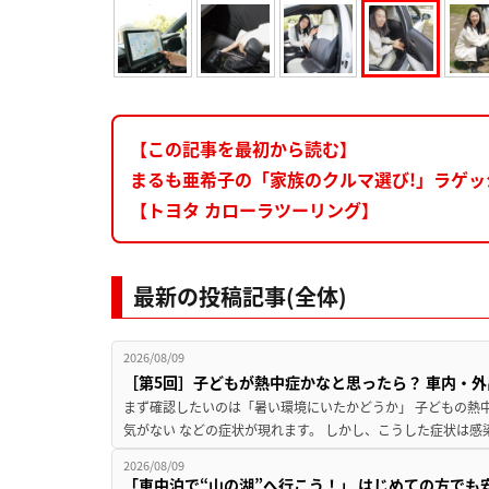
【この記事を最初から読む】
まるも亜希子の「家族のクルマ選び!」ラゲッジ
【トヨタ カローラツーリング】
最新の投稿記事(全体)
2026/08/09
［第5回］子どもが熱中症かなと思ったら？ 車内・外
まず確認したいのは「暑い環境にいたかどうか」 子どもの熱中症
気がない などの症状が現れます。 しかし、こうした症状は感
2026/08/09
「車中泊で“山の湖”へ行こう！」 はじめての方でも