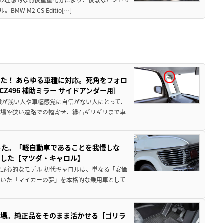
M2 CS Editio[…]
た！ あらゆる車種に対応。死角をフォロ
496 補助ミラー サイドアンダー用］
験が浅い人や車幅感覚に自信がない人にとって、
車場や狭い道路での幅寄せ、縁石ギリギリまで車
った。「軽自動車であることを我慢しな
生した【マツダ・キャロル】
野心的なモデル 初代キャロルは、単なる「安価
ていた「マイカーの夢」を本格的な乗用車として
登場。純正品をそのまま活かせる［ゴリラ