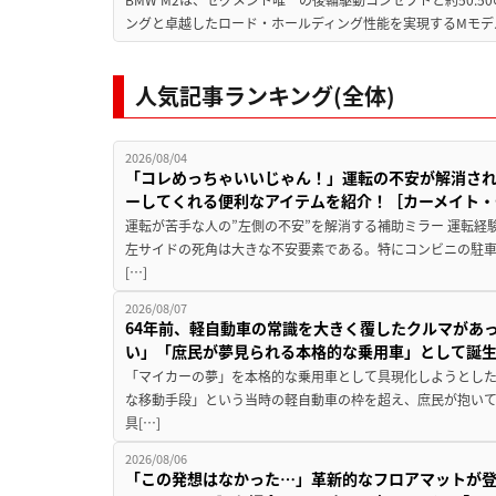
ングと卓越したロード・ホールディング性能を実現するMモデル。BMW 
人気記事ランキング(全体)
2026/08/04
「コレめっちゃいいじゃん！」運転の不安が解消され
ーしてくれる便利なアイテムを紹介！［カーメイト・CZ
運転が苦手な人の”左側の不安”を解消する補助ミラー 運転経
左サイドの死角は大きな不安要素である。特にコンビニの駐
[…]
2026/08/07
64年前、軽自動車の常識を大きく覆したクルマがあ
い」「庶民が夢見られる本格的な乗用車」として誕
「マイカーの夢」を本格的な乗用車として具現化しようとした
な移動手段」という当時の軽自動車の枠を超え、庶民が抱い
具[…]
2026/08/06
「この発想はなかった…」革新的なフロアマットが