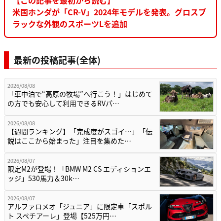
米国ホンダが「CR-V」2024年モデルを発表。グロスブ
ラックな外観のスポーツLを追加
最新の投稿記事(全体)
2026/08/08
「車中泊で“高原の牧場”へ行こう！」はじめて
の方でも安心して利用できるRVパ…
2026/08/08
【週間ランキング】「完成度がスゴイ…」「伝
説はここから始まった」注目を集めた…
2026/08/07
限定M2が登場！「BMW M2 CS エディションエ
ッジ」530馬力＆30k…
2026/08/07
アルファロメオ「ジュニア」に限定車「スポル
ト スペチアーレ」登場【525万円…