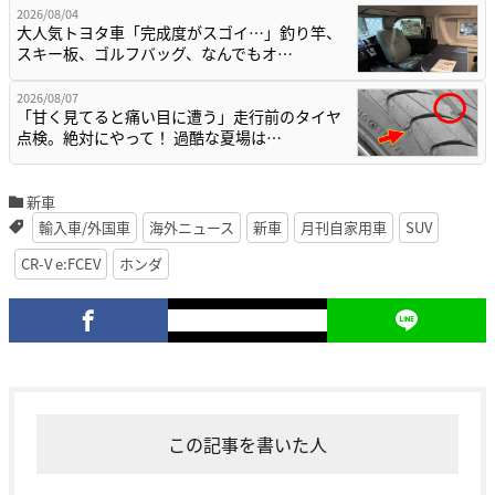
2026/08/04
大人気トヨタ車「完成度がスゴイ…」釣り竿、
スキー板、ゴルフバッグ、なんでもオ…
2026/08/07
「甘く見てると痛い目に遭う」走行前のタイヤ
点検。絶対にやって！ 過酷な夏場は…
新車
輸入車/外国車
海外ニュース
新車
月刊自家用車
SUV
CR-V e:FCEV
ホンダ
この記事を書いた人