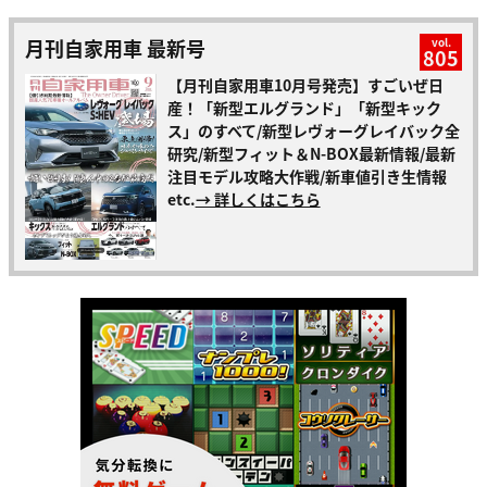
月刊自家用車 最新号
vol.
805
【月刊自家用車10月号発売】すごいぜ日
産！「新型エルグランド」「新型キック
ス」のすべて/新型レヴォーグレイバック全
研究/新型フィット＆N-BOX最新情報/最新
注目モデル攻略大作戦/新車値引き生情報
etc.
→ 詳しくはこちら