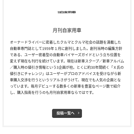
月刊自家用車
オーナードライバーに密着したクルマとクルマ社会の話題を満載した
自動車専門誌として1959年１月に創刊しました。創刊当時の編集方針
である、ユーザー密着型の自動車バイヤーズガイドという立ち位置を
変えず現在も刊行を続けています。現在は新車スクープ／新車アルバム
／購入時の値引き情報という3企画が柱。とくに約30年間続く「Ｘ氏の
値引きにチャレンジ」はユーザーがプロのアドバイスを受けながら新
車購入交渉を行うというリアルさがうけて、現在でも人気の企画とな
っています。毎月デビューする数多くの新車を豊富なページ数で紹介
し、購入指南を行うのも月刊自家用車ならではです。
投稿一覧へ