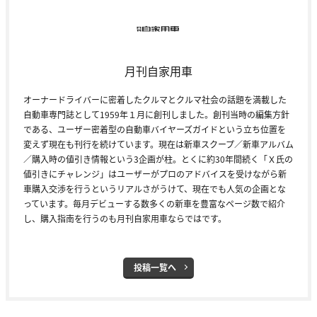
月刊自家用車
オーナードライバーに密着したクルマとクルマ社会の話題を満載した
自動車専門誌として1959年１月に創刊しました。創刊当時の編集方針
である、ユーザー密着型の自動車バイヤーズガイドという立ち位置を
変えず現在も刊行を続けています。現在は新車スクープ／新車アルバム
／購入時の値引き情報という3企画が柱。とくに約30年間続く「Ｘ氏の
値引きにチャレンジ」はユーザーがプロのアドバイスを受けながら新
車購入交渉を行うというリアルさがうけて、現在でも人気の企画とな
っています。毎月デビューする数多くの新車を豊富なページ数で紹介
し、購入指南を行うのも月刊自家用車ならではです。
投稿一覧へ