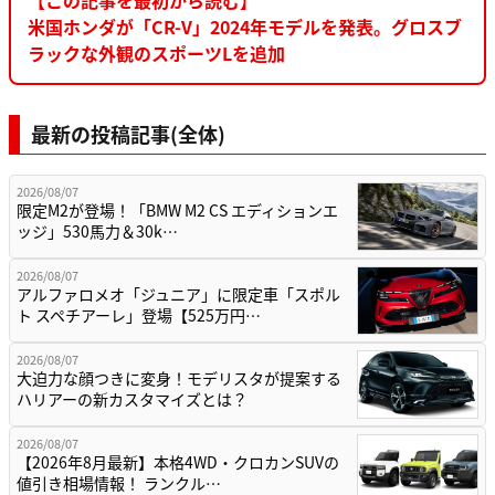
米国ホンダが「CR-V」2024年モデルを発表。グロスブ
ラックな外観のスポーツLを追加
最新の投稿記事(全体)
2026/08/07
限定M2が登場！「BMW M2 CS エディションエ
ッジ」530馬力＆30k…
2026/08/07
アルファロメオ「ジュニア」に限定車「スポル
ト スペチアーレ」登場【525万円…
2026/08/07
大迫力な顔つきに変身！モデリスタが提案する
ハリアーの新カスタマイズとは？
2026/08/07
【2026年8月最新】本格4WD・クロカンSUVの
値引き相場情報！ ランクル…