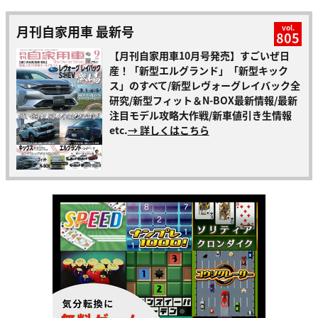
月刊自家用車 最新号
vol.
805
【月刊自家用車10月号発売】すごいぜ日
産！「新型エルグランド」「新型キック
ス」のすべて/新型レヴォーグレイバック全
研究/新型フィット＆N-BOX最新情報/最新
注目モデル攻略大作戦/新車値引き生情報
etc.
→ 詳しくはこちら