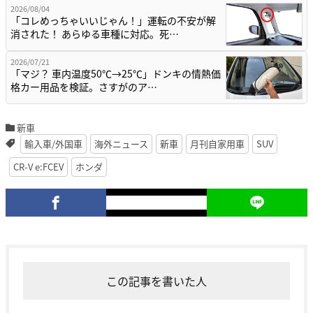
2026/08/04
「コレめっちゃいいじゃん！」運転の不安が解
消された！ あらゆる車種に対応。死…
2026/07/21
「マジ？ 車内温度50℃→25℃」ドンキの情熱価
格カー用品を検証。さすがのア…
新車
輸入車/外国車
海外ニュース
新車
月刊自家用車
SUV
CR-V e:FCEV
ホンダ
この記事を書いた人