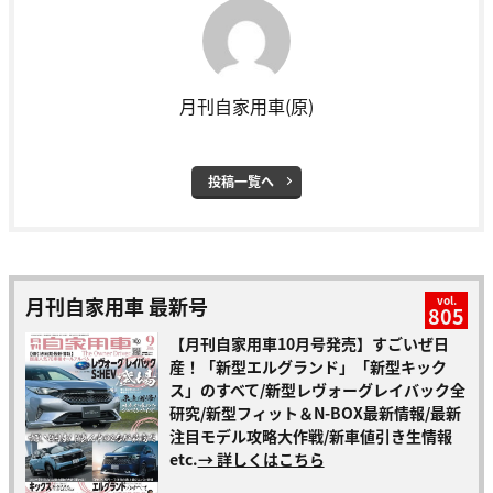
月刊自家用車(原)
投稿一覧へ
月刊自家用車 最新号
vol.
805
【月刊自家用車10月号発売】すごいぜ日
産！「新型エルグランド」「新型キック
ス」のすべて/新型レヴォーグレイバック全
研究/新型フィット＆N-BOX最新情報/最新
注目モデル攻略大作戦/新車値引き生情報
etc.
→ 詳しくはこちら