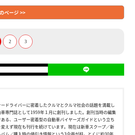
のページ >>
2
3
ナードライバーに密着したクルマとクルマ社会の話題を満載し
動車専門誌として1959年１月に創刊しました。創刊当時の編集
である、ユーザー密着型の自動車バイヤーズガイドという立ち
を変えず現在も刊行を続けています。現在は新車スクープ／新
ルバム／購入時の値引き情報という3企画が柱。とくに約30年