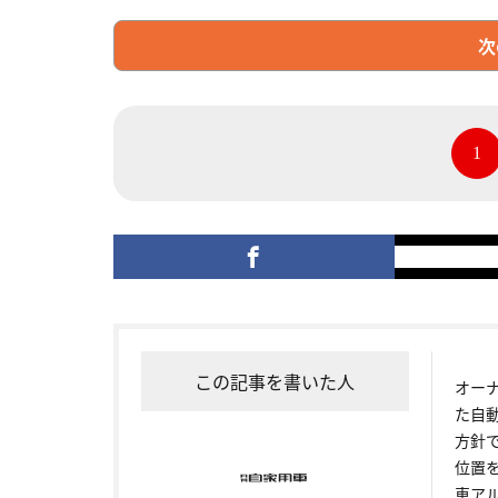
次
1
この記事を書いた人
オー
た自
方針
位置
車ア