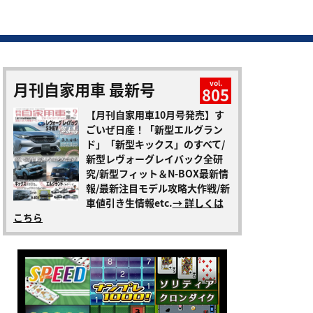
月刊自家用車 最新号
vol.
805
【月刊自家用車10月号発売】す
ごいぜ日産！「新型エルグラン
ド」「新型キックス」のすべて/
新型レヴォーグレイバック全研
究/新型フィット＆N-BOX最新情
報/最新注目モデル攻略大作戦/新
車値引き生情報etc.
→ 詳しくは
こちら