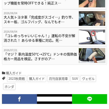
ップ機能を常時OFFできる！純正ス…
2026/08/04
大人気トヨタ車「完成度がスゴイ…」釣り竿、
スキー板、ゴルフバッグ、なんでもオ…
2026/08/04
「コレめっちゃいいじゃん！」運転の不安が解
消された！ あらゆる車種に対応。死…
2026/07/21
「マジ？ 車内温度50℃→25℃」ドンキの情熱価
格カー用品を検証。さすがのア…
購入ガイド
2023秋商戦
購入ガイド
月刊自家用車
SUV
ヴェゼル
ホンダ