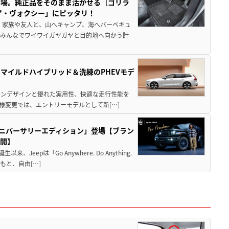
登場。純正品をそのまま活かせる［ゴリラ
ア・ヴォクシー」にピッタリ！
 家族や友人と、山へキャンプ、海へバーベキュ
でみんなでワイワイガヤガヤと目的地へ向かう計
のマイルドハイブリッド＆洗練のPHEVモデ
ビアンデザインと優れた実用性、快適な走行性能を
様変更では、エントリーモデルとして新[…]
hアニバーサリーエディション」登場【ブラン
公開】
eepは「Go Anywhere. Do Anything.
と、自由[…]