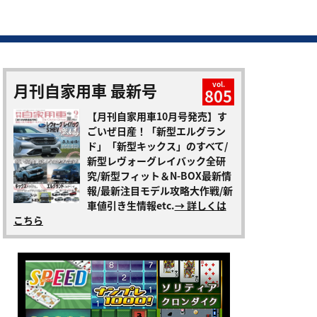
月刊自家用車 最新号
vol.
805
【月刊自家用車10月号発売】す
ごいぜ日産！「新型エルグラン
ド」「新型キックス」のすべて/
新型レヴォーグレイバック全研
究/新型フィット＆N-BOX最新情
報/最新注目モデル攻略大作戦/新
車値引き生情報etc.
→ 詳しくは
こちら