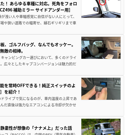
た！ あらゆる車種に対応。死角をフォロ
496 補助ミラー サイドアンダー用］
験が浅い人や車幅感覚に自信がない人にとって、
車場や狭い道路での幅寄せ、縁石ギリギリまで車
板、ゴルフバッグ、なんでもオッケー。
、無敵の相棒。
 キャンピングカー選びにおいて、多くのドライ
だ。広々としたキャブコンバージョンは魅力的だ
能を常時OFFできる！純正スイッチのよ
ー］を紹介！
のドライブで気になるのが、車内温度の上昇であ
込んだ直後は強力なエアコンによる冷却が欠かせ
・静粛性が想像の「ナナメ上」だった話
ッコ（RACCO）は、中国のBEV（電気自動車）