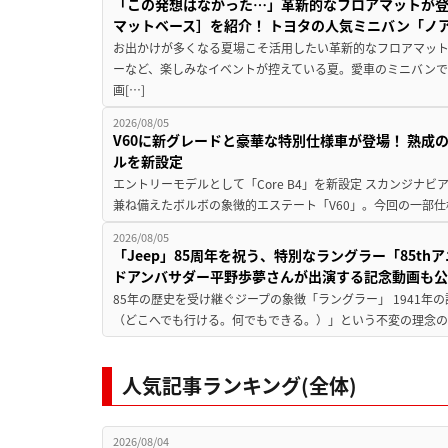
「この発想はなかった…」革新的なフロアマットが
マットベース］を紹介！ トヨタの人気ミニバン「ノ
お出かけが多くなる夏場こそ活用したい革新的なフロアマット
ーなど、楽しみなイベントが控えている夏。愛車のミニバン
画[…]
2026/08/05
V60に新グレードと豪華な特別仕様車が登場！ 熟成
ルを新設定
エントリーモデルとして「Core B4」を新設定 スカンジナ
兼ね備えたボルボの象徴的エステート「V60」。今回の一部仕
2026/08/05
「Jeep」85周年を祝う、特別なラングラー「85t
ドアンバサダー平野歩夢さんが出演する記念動画も
85年の歴史を受け継ぐジープの象徴「ラングラー」 1941年の誕生以来、J
（どこへでも行ける。何でもできる。）」という不変の理念のも
人気記事ランキング(全体)
2026/08/04