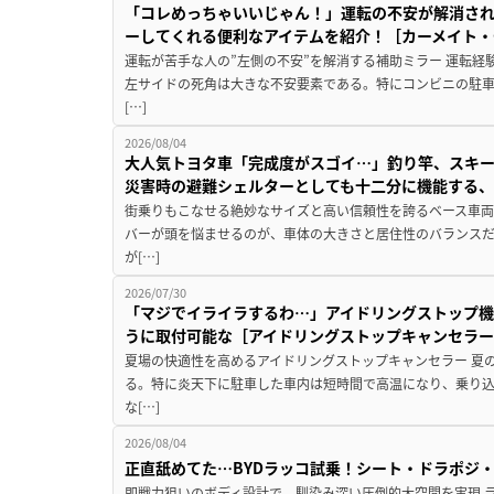
「コレめっちゃいいじゃん！」運転の不安が解消され
ーしてくれる便利なアイテムを紹介！［カーメイト・CZ
運転が苦手な人の”左側の不安”を解消する補助ミラー 運転経
左サイドの死角は大きな不安要素である。特にコンビニの駐
[…]
2026/08/04
大人気トヨタ車「完成度がスゴイ…」釣り竿、スキー
災害時の避難シェルターとしても十二分に機能する
街乗りもこなせる絶妙なサイズと高い信頼性を誇るベース車両
バーが頭を悩ませるのが、車体の大きさと居住性のバランス
が[…]
2026/07/30
「マジでイライラするわ…」アイドリングストップ機
うに取付可能な［アイドリングストップキャンセラ
夏場の快適性を高めるアイドリングストップキャンセラー 夏
る。特に炎天下に駐車した車内は短時間で高温になり、乗り
な[…]
2026/08/04
正直舐めてた…BYDラッコ試乗！シート・ドラポジ
即戦力狙いのボディ設計で、馴染み深い圧倒的大空間を実現 ラ