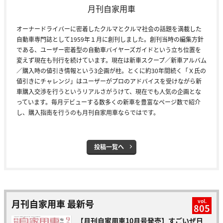
月刊自家用車
オーナードライバーに密着したクルマとクルマ社会の話題を満載した
自動車専門誌として1959年１月に創刊しました。創刊当時の編集方針
である、ユーザー密着型の自動車バイヤーズガイドという立ち位置を
変えず現在も刊行を続けています。現在は新車スクープ／新車アルバム
／購入時の値引き情報という3企画が柱。とくに約30年間続く「Ｘ氏の
値引きにチャレンジ」はユーザーがプロのアドバイスを受けながら新
車購入交渉を行うというリアルさがうけて、現在でも人気の企画とな
っています。毎月デビューする数多くの新車を豊富なページ数で紹介
し、購入指南を行うのも月刊自家用車ならではです。
投稿一覧へ
月刊自家用車 最新号
vol.
805
【月刊自家用車10月号発売】すごいぜ日