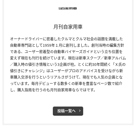
月刊自家用車
オーナードライバーに密着したクルマとクルマ社会の話題を満載した
自動車専門誌として1959年１月に創刊しました。創刊当時の編集方針
である、ユーザー密着型の自動車バイヤーズガイドという立ち位置を
変えず現在も刊行を続けています。現在は新車スクープ／新車アルバム
／購入時の値引き情報という3企画が柱。とくに約30年間続く「Ｘ氏の
値引きにチャレンジ」はユーザーがプロのアドバイスを受けながら新
車購入交渉を行うというリアルさがうけて、現在でも人気の企画とな
っています。毎月デビューする数多くの新車を豊富なページ数で紹介
し、購入指南を行うのも月刊自家用車ならではです。
投稿一覧へ