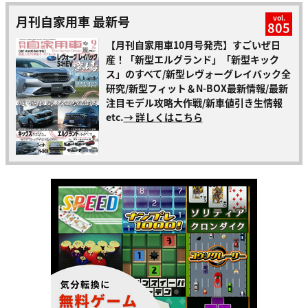
月刊自家用車 最新号
vol.
805
【月刊自家用車10月号発売】すごいぜ日
産！「新型エルグランド」「新型キック
ス」のすべて/新型レヴォーグレイバック全
研究/新型フィット＆N-BOX最新情報/最新
注目モデル攻略大作戦/新車値引き生情報
etc.
→ 詳しくはこちら