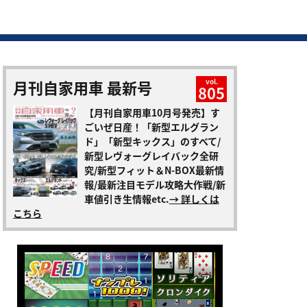
月刊自家用車 最新号
vol.
805
【月刊自家用車10月号発売】す
ごいぜ日産！「新型エルグラン
ド」「新型キックス」のすべて/
新型レヴォーグレイバック全研
究/新型フィット＆N-BOX最新情
報/最新注目モデル攻略大作戦/新
車値引き生情報etc.
→ 詳しくは
こちら