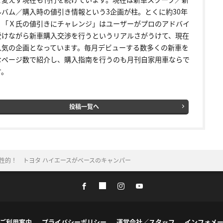
ルバム／購入時の値引き情報という3企画が柱。とくに約30年
く「Ｘ氏の値引きにチャレンジ」はユーザーがプロのアドバイ
受けながら新車購入交渉を行うというリアルさがうけて、現在
人気の企画となっています。毎月デビューする数多くの新車を
なページ数で紹介し、購入指南を行うのも月刊自家用車ならで
す。
投稿一覧へ
性的！ トヨタ ハイエースがベースのキャンパー
ご利用案内
プライバシーポリシー
運営会社／スタッフ
インフォメ