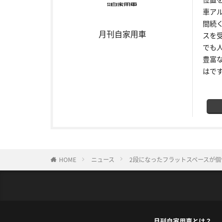
車ア
間続
月刊自家用車
スを
でも
豊富
はで
HOME
ニュース
2段になったフラットスペースが個
月刊自家用車とは？