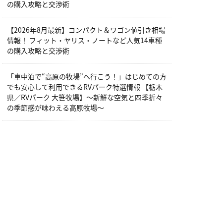
の購入攻略と交渉術
【2026年8月最新】コンパクト＆ワゴン値引き相場
情報！ フィット・ヤリス・ノートなど人気14車種
の購入攻略と交渉術
「車中泊で“高原の牧場”へ行こう！」はじめての方
でも安心して利用できるRVパーク特選情報 【栃木
県／RVパーク 大笹牧場】～新鮮な空気と四季折々
の季節感が味わえる高原牧場～