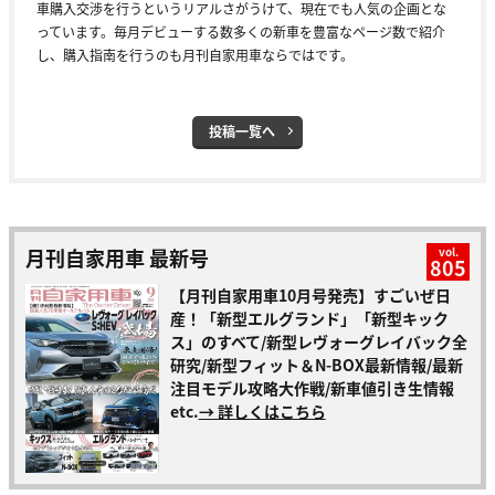
車購入交渉を行うというリアルさがうけて、現在でも人気の企画とな
っています。毎月デビューする数多くの新車を豊富なページ数で紹介
し、購入指南を行うのも月刊自家用車ならではです。
投稿一覧へ
月刊自家用車 最新号
vol.
805
【月刊自家用車10月号発売】すごいぜ日
産！「新型エルグランド」「新型キック
ス」のすべて/新型レヴォーグレイバック全
研究/新型フィット＆N-BOX最新情報/最新
注目モデル攻略大作戦/新車値引き生情報
etc.
→ 詳しくはこちら