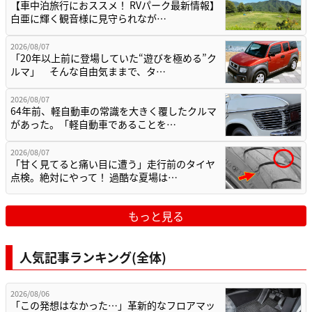
【車中泊旅行におススメ！ RVパーク最新情報】
白亜に輝く観音様に見守られなが…
2026/08/07
「20年以上前に登場していた“遊びを極める”ク
ルマ」 そんな自由気ままで、タ…
2026/08/07
64年前、軽自動車の常識を大きく覆したクルマ
があった。「軽自動車であることを…
2026/08/07
「甘く見てると痛い目に遭う」走行前のタイヤ
点検。絶対にやって！ 過酷な夏場は…
もっと見る
人気記事ランキング(全体)
2026/08/06
「この発想はなかった…」革新的なフロアマッ