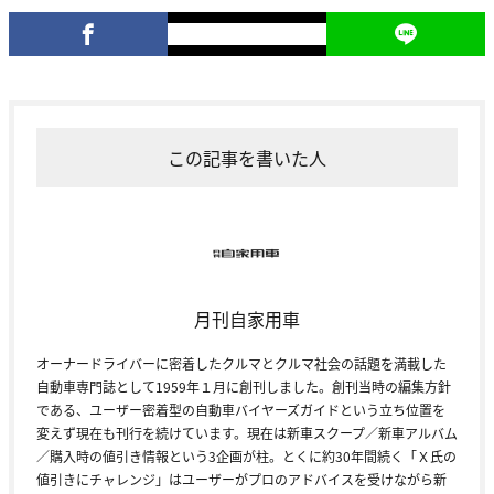
この記事を書いた人
月刊自家用車
オーナードライバーに密着したクルマとクルマ社会の話題を満載した
自動車専門誌として1959年１月に創刊しました。創刊当時の編集方針
である、ユーザー密着型の自動車バイヤーズガイドという立ち位置を
変えず現在も刊行を続けています。現在は新車スクープ／新車アルバム
／購入時の値引き情報という3企画が柱。とくに約30年間続く「Ｘ氏の
値引きにチャレンジ」はユーザーがプロのアドバイスを受けながら新