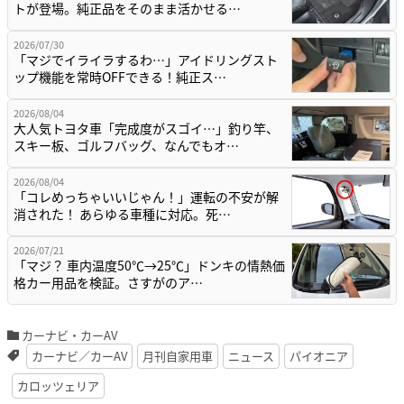
トが登場。純正品をそのまま活かせる…
2026/07/30
「マジでイライラするわ…」アイドリングスト
ップ機能を常時OFFできる！純正ス…
2026/08/04
大人気トヨタ車「完成度がスゴイ…」釣り竿、
スキー板、ゴルフバッグ、なんでもオ…
2026/08/04
「コレめっちゃいいじゃん！」運転の不安が解
消された！ あらゆる車種に対応。死…
2026/07/21
「マジ？ 車内温度50℃→25℃」ドンキの情熱価
格カー用品を検証。さすがのア…
カーナビ・カーAV
カーナビ／カーAV
月刊自家用車
ニュース
パイオニア
カロッツェリア