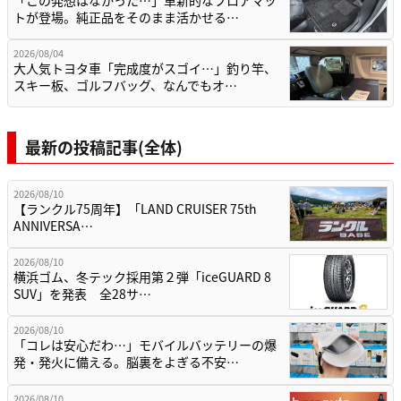
「この発想はなかった…」革新的なフロアマッ
トが登場。純正品をそのまま活かせる…
2026/08/04
大人気トヨタ車「完成度がスゴイ…」釣り竿、
スキー板、ゴルフバッグ、なんでもオ…
最新の投稿記事(全体)
2026/08/10
【ランクル75周年】「LAND CRUISER 75th
ANNIVERSA…
2026/08/10
横浜ゴム、冬テック採用第２弾「iceGUARD 8
SUV」を発表 全28サ…
2026/08/10
「コレは安心だわ…」モバイルバッテリーの爆
発・発火に備える。脳裏をよぎる不安…
2026/08/10