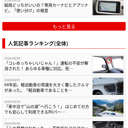
結局どっちがいいの？専用カーナビとアプリナ
ビ。「使い分け」の極意
もっと見る
人気記事ランキング(全体)
2026/08/04
「コレめっちゃいいじゃん！」運転の不安が解
消された！ あらゆる車種に対応。死…
2026/08/07
64年前、軽自動車の常識を大きく覆したクルマ
があった。「軽自動車であることを…
2026/08/09
「車中泊で“山の湖”へ行こう！」 はじめての方
でも安心して利用できるRVパー…
2026/08/06