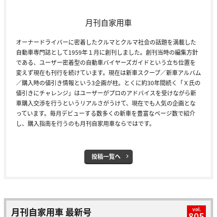
月刊自家用車
オーナードライバーに密着したクルマとクルマ社会の話題を満載した
自動車専門誌として1959年１月に創刊しました。創刊当時の編集方針
である、ユーザー密着型の自動車バイヤーズガイドという立ち位置を
変えず現在も刊行を続けています。現在は新車スクープ／新車アルバム
／購入時の値引き情報という3企画が柱。とくに約30年間続く「Ｘ氏の
値引きにチャレンジ」はユーザーがプロのアドバイスを受けながら新
車購入交渉を行うというリアルさがうけて、現在でも人気の企画とな
っています。毎月デビューする数多くの新車を豊富なページ数で紹介
し、購入指南を行うのも月刊自家用車ならではです。
投稿一覧へ
月刊自家用車 最新号
vol.
805