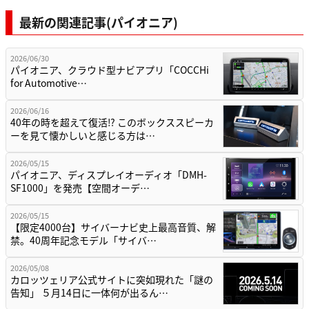
最新の関連記事(パイオニア)
2026/06/30
パイオニア、クラウド型ナビアプリ「COCCHi
for Automotive…
2026/06/16
40年の時を超えて復活⁉︎ このボックススピーカ
ーを見て懐かしいと感じる方は…
2026/05/15
パイオニア、ディスプレイオーディオ「DMH-
SF1000」を発売【空間オーデ…
2026/05/15
【限定4000台】サイバーナビ史上最高音質、解
禁。40周年記念モデル「サイバ…
2026/05/08
カロッツェリア公式サイトに突如現れた「謎の
告知」 ５月14日に一体何が出るん…