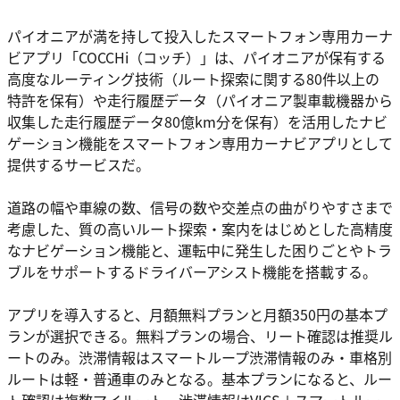
パイオニアが満を持して投入したスマートフォン専用カーナ
ビアプリ「COCCHi（コッチ）」は、パイオニアが保有する
高度なルーティング技術（ルート探索に関する80件以上の
特許を保有）や走行履歴データ（パイオニア製車載機器から
収集した走行履歴データ80億km分を保有）を活用したナビ
ゲーション機能をスマートフォン専用カーナビアプリとして
提供するサービスだ。
道路の幅や車線の数、信号の数や交差点の曲がりやすさまで
考慮した、質の高いルート探索・案内をはじめとした高精度
なナビゲーション機能と、運転中に発生した困りごとやトラ
ブルをサポートするドライバーアシスト機能を搭載する。
アプリを導入すると、月額無料プランと月額350円の基本プ
ランが選択できる。無料プランの場合、リート確認は推奨ル
ートのみ。渋滞情報はスマートループ渋滞情報のみ・車格別
ルートは軽・普通車のみとなる。基本プランになると、ルー
ト確認は複数マイルート、渋滞情報はVICS＋スマートルー