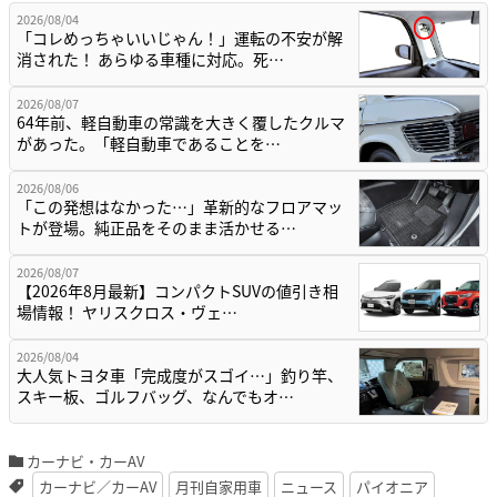
2026/08/04
「コレめっちゃいいじゃん！」運転の不安が解
消された！ あらゆる車種に対応。死…
2026/08/07
64年前、軽自動車の常識を大きく覆したクルマ
があった。「軽自動車であることを…
2026/08/06
「この発想はなかった…」革新的なフロアマッ
トが登場。純正品をそのまま活かせる…
2026/08/07
【2026年8月最新】コンパクトSUVの値引き相
場情報！ ヤリスクロス・ヴェ…
2026/08/04
大人気トヨタ車「完成度がスゴイ…」釣り竿、
スキー板、ゴルフバッグ、なんでもオ…
カーナビ・カーAV
カーナビ／カーAV
月刊自家用車
ニュース
パイオニア