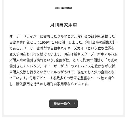
月刊自家用車
オーナードライバーに密着したクルマとクルマ社会の話題を満載した
自動車専門誌として1959年１月に創刊しました。創刊当時の編集方針
である、ユーザー密着型の自動車バイヤーズガイドという立ち位置を
変えず現在も刊行を続けています。現在は新車スクープ／新車アルバム
／購入時の値引き情報という3企画が柱。とくに約30年間続く「Ｘ氏の
値引きにチャレンジ」はユーザーがプロのアドバイスを受けながら新
車購入交渉を行うというリアルさがうけて、現在でも人気の企画とな
っています。毎月デビューする数多くの新車を豊富なページ数で紹介
し、購入指南を行うのも月刊自家用車ならではです。
投稿一覧へ