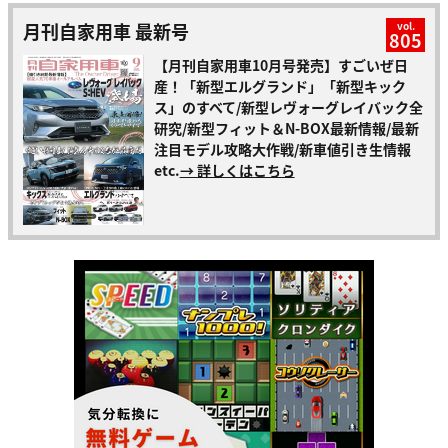
月刊自家用車 最新号
vol.
805
【月刊自家用車10月号発売】すごいぜ日
産！「新型エルグランド」「新型キック
ス」のすべて/新型レヴォーグレイバック全
研究/新型フィット＆N-BOX最新情報/最新
注目モデル攻略大作戦/新車値引き生情報
etc.
→ 詳しくはこちら