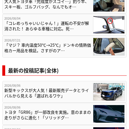
大人気トヨタ車「完成度がスゴイ…」釣り竿、
スキー板、ゴルフバッグ、なんでもオ…
2026/08/04
「コレめっちゃいいじゃん！」運転の不安が解
消された！ あらゆる車種に対応。死…
2026/07/21
「マジ？ 車内温度50℃→25℃」ドンキの情熱価
格カー用品を検証。さすがのア…
最新の投稿記事(全体)
2026/08/06
新型キックスが大人気！最新販売データとライ
バルから見える「選ばれるワケ」
2026/08/06
トヨタ「GR86」が一部改良を実施。意のままの
走りがさらに進化！「ソリッドグ…