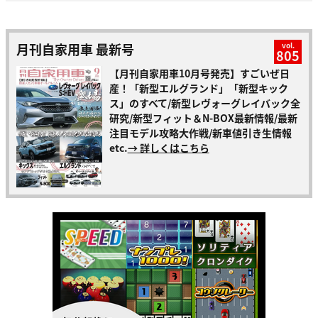
月刊自家用車 最新号
vol.
805
【月刊自家用車10月号発売】すごいぜ日
産！「新型エルグランド」「新型キック
ス」のすべて/新型レヴォーグレイバック全
研究/新型フィット＆N-BOX最新情報/最新
注目モデル攻略大作戦/新車値引き生情報
etc.
→ 詳しくはこちら