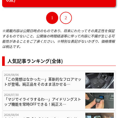
1
2
※掲載内容は公開日時点のものであり、将来にわたってその真正性を保証
するものでないこと、公開後の時間経過等に伴って内容に不備が生じる可
能性があることをご了承ください。※特別な表記がないかぎり、価格情報
は税込です。
人気記事ランキング(全体)
2026/08/06
「この発想はなかった…」革新的なフロアマッ
トが登場。純正品をそのまま活かせる…
2026/07/30
「マジでイライラするわ…」アイドリングスト
ップ機能を常時OFFできる！純正ス…
2026/08/04