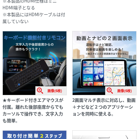
※本製品のHDMI仕様はミニ
HDMI端子となる
※本製品にはHDMIケーブルは付
属していない
画像(6枚)
画像(6枚)
★キーボード付きエアマウスが
2画面マルチ表示に対応し、動画
付属。離れた後部座席からでも
＋ナビなど２つのアプリケーシ
カーソルで操作でき、文字入力
ョンを同時に使える
。
も簡単
。