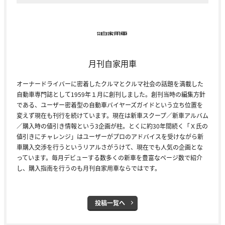
月刊自家用車
オーナードライバーに密着したクルマとクルマ社会の話題を満載した
自動車専門誌として1959年１月に創刊しました。創刊当時の編集方針
である、ユーザー密着型の自動車バイヤーズガイドという立ち位置を
変えず現在も刊行を続けています。現在は新車スクープ／新車アルバム
／購入時の値引き情報という3企画が柱。とくに約30年間続く「Ｘ氏の
値引きにチャレンジ」はユーザーがプロのアドバイスを受けながら新
車購入交渉を行うというリアルさがうけて、現在でも人気の企画とな
っています。毎月デビューする数多くの新車を豊富なページ数で紹介
し、購入指南を行うのも月刊自家用車ならではです。
投稿一覧へ