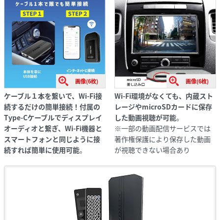
画像(6枚)
画像(6枚)
ケーブル１本を繋いで、Wi-Fi接
Wi-Fi環境がなくても、内蔵スト
続するだけの簡単接続！付属の
レージやmicroSDカードに保存
Type-Cケーブルでディスプレイ
した動画視聴が可能
。
オーディオと繋ぎ、Wi-Fi機器と
※一部の動画配信サービスでは
スマートフォンと同じように接
著作権保護により保存した動画
続すれば簡単に使用可能
。
が視聴できない場合あり