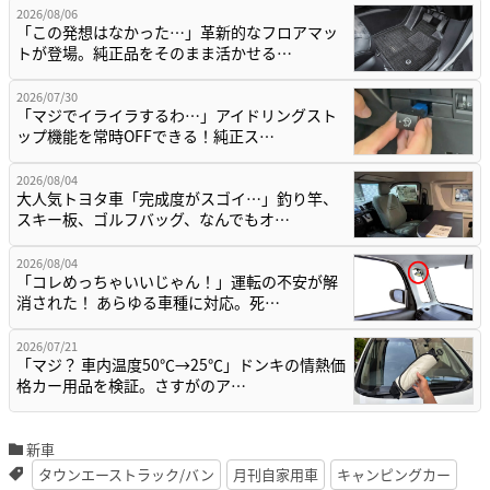
2026/08/06
「この発想はなかった…」革新的なフロアマッ
トが登場。純正品をそのまま活かせる…
2026/07/30
「マジでイライラするわ…」アイドリングスト
ップ機能を常時OFFできる！純正ス…
2026/08/04
大人気トヨタ車「完成度がスゴイ…」釣り竿、
スキー板、ゴルフバッグ、なんでもオ…
2026/08/04
「コレめっちゃいいじゃん！」運転の不安が解
消された！ あらゆる車種に対応。死…
2026/07/21
「マジ？ 車内温度50℃→25℃」ドンキの情熱価
格カー用品を検証。さすがのア…
新車
タウンエーストラック/バン
月刊自家用車
キャンピングカー