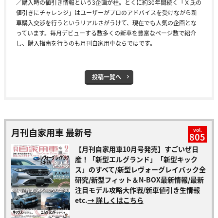
／購入時の値引き情報という3企画が柱。とくに約30年間続く「Ｘ氏の
値引きにチャレンジ」はユーザーがプロのアドバイスを受けながら新
車購入交渉を行うというリアルさがうけて、現在でも人気の企画とな
っています。毎月デビューする数多くの新車を豊富なページ数で紹介
し、購入指南を行うのも月刊自家用車ならではです。
投稿一覧へ
月刊自家用車 最新号
vol.
805
【月刊自家用車10月号発売】すごいぜ日
産！「新型エルグランド」「新型キック
ス」のすべて/新型レヴォーグレイバック全
研究/新型フィット＆N-BOX最新情報/最新
注目モデル攻略大作戦/新車値引き生情報
etc.
→ 詳しくはこちら