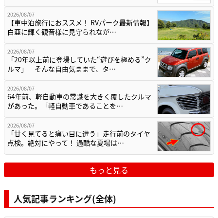
2026/08/07
【車中泊旅行におススメ！ RVパーク最新情報】
白亜に輝く観音様に見守られなが…
2026/08/07
「20年以上前に登場していた“遊びを極める”ク
ルマ」 そんな自由気ままで、タ…
2026/08/07
64年前、軽自動車の常識を大きく覆したクルマ
があった。「軽自動車であることを…
2026/08/07
「甘く見てると痛い目に遭う」走行前のタイヤ
点検。絶対にやって！ 過酷な夏場は…
もっと見る
人気記事ランキング(全体)