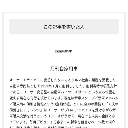
この記事を書いた人
月刊自家用車
オーナードライバーに密着したクルマとクルマ社会の話題を満載した
自動車専門誌として1959年１月に創刊しました。創刊当時の編集方針
である、ユーザー密着型の自動車バイヤーズガイドという立ち位置を
変えず現在も刊行を続けています。現在は新車スクープ／新車アルバム
／購入時の値引き情報という3企画が柱。とくに約30年間続く「Ｘ氏の
値引きにチャレンジ」はユーザーがプロのアドバイスを受けながら新
車購入交渉を行うというリアルさがうけて、現在でも人気の企画とな
っています。毎月デビューする数多くの新車を豊富なページ数で紹介
し、購入指南を行うのも月刊自家用車ならではです。