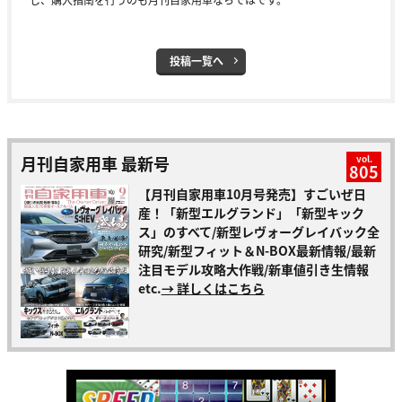
投稿一覧へ
月刊自家用車 最新号
vol.
805
【月刊自家用車10月号発売】すごいぜ日
産！「新型エルグランド」「新型キック
ス」のすべて/新型レヴォーグレイバック全
研究/新型フィット＆N-BOX最新情報/最新
注目モデル攻略大作戦/新車値引き生情報
etc.
→ 詳しくはこちら