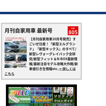
月刊自家用車 最新号
vol.
805
【月刊自家用車10月号発売】す
ごいぜ日産！「新型エルグラン
ド」「新型キックス」のすべて/
新型レヴォーグレイバック全研
究/新型フィット＆N-BOX最新情
報/最新注目モデル攻略大作戦/新
車値引き生情報etc.
→ 詳しくは
こちら