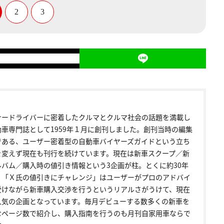
2
3
ナードライバーに密着したクルマとクルマ社会の話題を満載し
動車専門誌として1959年１月に創刊しました。創刊当時の編集
である、ユーザー密着型の自動車バイヤーズガイドという立ち
を変えず現在も刊行を続けています。現在は新車スクープ／新
ルバム／購入時の値引き情報という3企画が柱。とくに約30年
く「Ｘ氏の値引きにチャレンジ」はユーザーがプロのアドバイ
受けながら新車購入交渉を行うというリアルさがうけて、現在
人気の企画となっています。毎月デビューする数多くの新車を
なページ数で紹介し、購入指南を行うのも月刊自家用車ならで