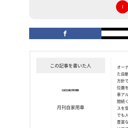
1
この記事を書いた人
オー
た自
方針
位置
車ア
間続
月刊自家用車
スを
でも
豊富